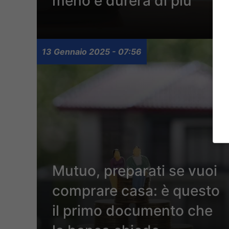
meno e durerà di più
13 Gennaio 2025 - 07:56
Mutuo, preparati se vuoi
comprare casa: è questo
il primo documento che