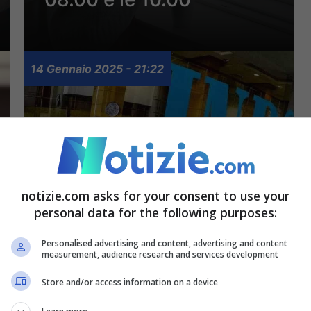
14 Gennaio 2025 - 21:22
notizie.com asks for your consent to use your
personal data for the following purposes:
Scadenza assegno
Personalised advertising and content, advertising and content
unico: entro quando
measurement, audience research and services development
bisogna muoversi per
Store and/or access information on a device