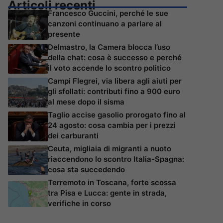
Articoli recenti
Francesco Guccini, perché le sue
canzoni continuano a parlare al
presente
Delmastro, la Camera blocca l’uso
della chat: cosa è successo e perché
il voto accende lo scontro politico
Campi Flegrei, via libera agli aiuti per
gli sfollati: contributi fino a 900 euro
al mese dopo il sisma
Taglio accise gasolio prorogato fino al
24 agosto: cosa cambia per i prezzi
dei carburanti
Ceuta, migliaia di migranti a nuoto
riaccendono lo scontro Italia-Spagna:
cosa sta succedendo
Terremoto in Toscana, forte scossa
tra Pisa e Lucca: gente in strada,
verifiche in corso