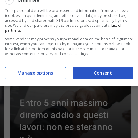
non perdere i soldi
Learn more
Your personal data will be processed and information from your device
(cookies, unique identifiers, and other device data) may be stored by,
accessed by and shared with 319 partners, or used specifically by this
site. We and our partners may use precise geolocation data.
List of
partners.
12 Gennaio 2025 - 21:54
Some vendors may process your personal data on the basis of legitimate
interest, which you can object to by managing your options below. Look
for a link at the bottom of this page or in the site menu to manage or
withdraw consent in privacy and cookie settings.
Manage options
Consent
Entro 5 anni massimo
diremo addio a questi
lavori: non esisteranno