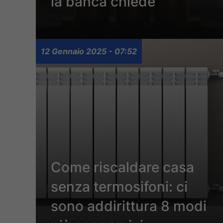
la banca chiede
12 Gennaio 2025 - 07:52
Come riscaldare casa
senza termosifoni: ci
sono addirittura 8 modi