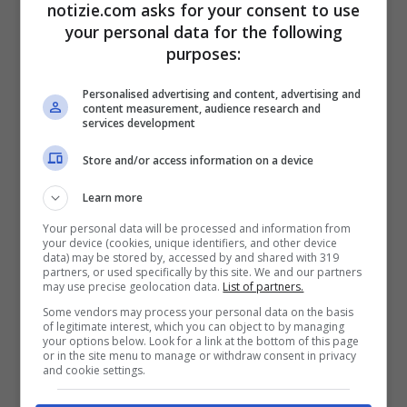
notizie.com asks for your consent to use
your personal data for the following
purposes:
Personalised advertising and content, advertising and
Nave Diciotti, la
content measurement, audience research and
services development
Cassazione ha deciso: il
Store and/or access information on a device
governo dovrà risarcire i
Learn more
migranti. Salvini: “I
Your personal data will be processed and information from
giudici accolgano i
your device (cookies, unique identifiers, and other device
data) may be stored by, accessed by and shared with 319
partners, or used specifically by this site. We and our partners
clandestini in casa
may use precise geolocation data.
List of partners.
propria”
Some vendors may process your personal data on the basis
of legitimate interest, which you can object to by managing
your options below. Look for a link at the bottom of this page
or in the site menu to manage or withdraw consent in privacy
and cookie settings.
7 Marzo 2025 - 11:57