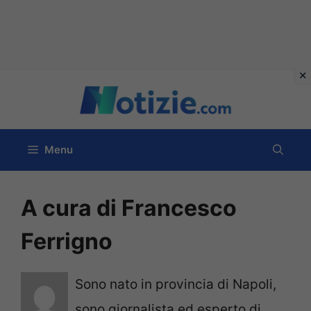
Vai
al
contenuto
Menu
A cura di Francesco
Ferrigno
Sono nato in provincia di Napoli,
sono giornalista ed esperto di