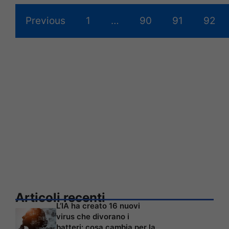
Previous
1
…
90
91
92
Articoli recenti
L’IA ha creato 16 nuovi
virus che divorano i
batteri: cosa cambia per la