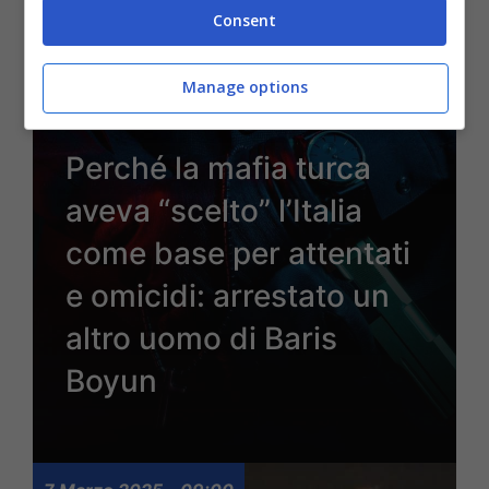
Consent
Manage options
Perché la mafia turca
aveva “scelto” l’Italia
come base per attentati
e omicidi: arrestato un
altro uomo di Baris
Boyun