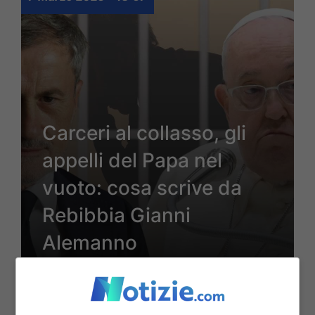
Carceri al collasso, gli
appelli del Papa nel
vuoto: cosa scrive da
Rebibbia Gianni
Alemanno
7 Marzo 2025 - 14:57