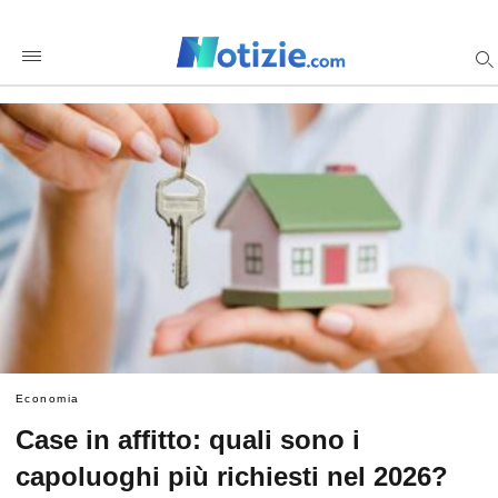
Case+in+affitto%3A+quali+sono+i+capoluoghi+pi%C3%B9+ric
notiziecom
/amp/
Economia
Case in affitto: quali sono i
capoluoghi più richiesti nel 2026?