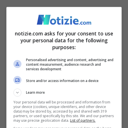
notizie.com asks for your consent to use
your personal data for the following
purposes:
Personalised advertising and content, advertising and
content measurement, audience research and
services development
Store and/or access information on a device
Learn more
“Non sono emersi fatti contrastanti con il quadro
Your personal data will be processed and information from
probatorio già acquisito” (ANSA FOTO) – Notizie.com
your device (cookies, unique identifiers, and other device
data) may be stored by, accessed by and shared with 319
partners, or used specifically by this site. We and our partners
may use precise geolocation data.
List of partners.
La procuratrice generale di Milano