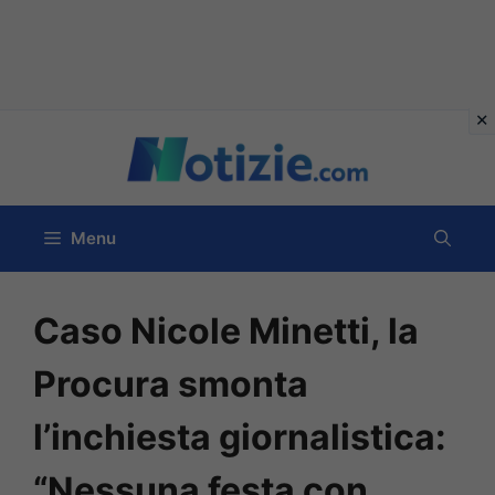
Vai
al
contenuto
Menu
Caso Nicole Minetti, la
Procura smonta
l’inchiesta giornalistica:
“Nessuna festa con