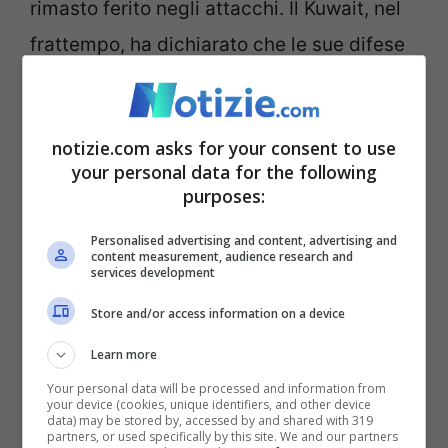
rimasto ferito negli attacchi. Il Kuwait, nel
frattempo, ha dichiarato che le sue difese
aeree hanno aperto il fuoco nelle prime ore
di lunedì mattina per intercettare i missili e
notizie.com asks for your consent to use
i droni in arrivo. Le Guardie rivoluzionarie
your personal data for the following
iraniane, in una dichiarazione diffusa
purposes:
dall’agenzia di stampa statale Irna, hanno
Personalised advertising and content, advertising and
content measurement, audience research and
affermato che le forze statunitensi hanno
services development
preso di mira una torre di
Store and/or access information on a device
telecomunicazioni.
Learn more
Your personal data will be processed and information from
Il Kuwait ospita il Comando centrale
your device (cookies, unique identifiers, and other device
data) may be stored by, accessed by and shared with 319
dell’Esercito degli Stati Uniti. La
partners, or used specifically by this site. We and our partners