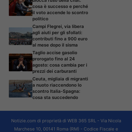
blocca l’uso della chat:
cosa è successo e perché
il voto accende lo scontro
politico
Campi Flegrei, via libera
agli aiuti per gli sfollati:
contributi fino a 900 euro
al mese dopo il sisma
Taglio accise gasolio
prorogato fino al 24
agosto: cosa cambia per i
prezzi dei carburanti
Ceuta, migliaia di migranti
a nuoto riaccendono lo
scontro Italia-Spagna:
cosa sta succedendo
Notizie.com di proprietà di WEB 365 SRL - Via Nicola
Marchese 10, 00141 Roma (RM) - Codice Fiscale e