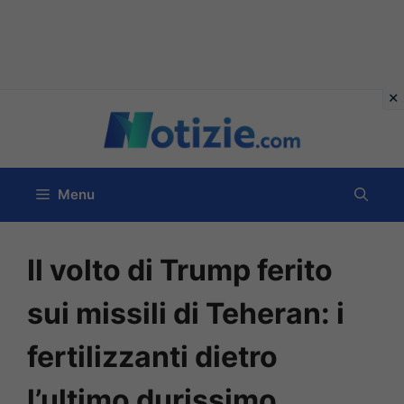
Vai
al
contenuto
Menu
Il volto di Trump ferito
sui missili di Teheran: i
fertilizzanti dietro
l’ultimo durissimo