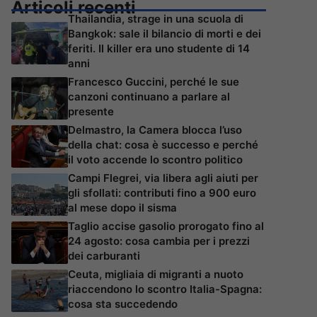
Articoli recenti
Thailandia, strage in una scuola di
Bangkok: sale il bilancio di morti e dei
feriti. Il killer era uno studente di 14
anni
Francesco Guccini, perché le sue
canzoni continuano a parlare al
presente
Delmastro, la Camera blocca l’uso
della chat: cosa è successo e perché
il voto accende lo scontro politico
Campi Flegrei, via libera agli aiuti per
gli sfollati: contributi fino a 900 euro
al mese dopo il sisma
Taglio accise gasolio prorogato fino al
24 agosto: cosa cambia per i prezzi
dei carburanti
Ceuta, migliaia di migranti a nuoto
riaccendono lo scontro Italia-Spagna:
cosa sta succedendo