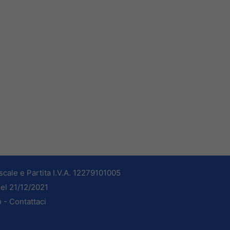
cale e Partita I.V.A. 12279101005
del 21/12/2021
o -
Contattaci