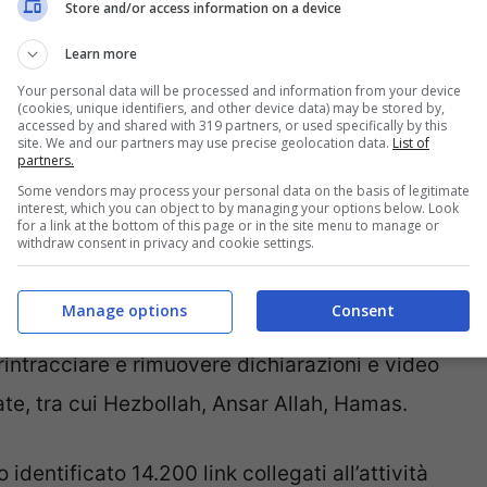
Store and/or access information on a device
 provocatori, a video generati dall’Intelligenza
Learn more
voluzionarie e incitavano alla vendetta per
Your personal data will be processed and information from your device
(cookies, unique identifiers, and other device data) may be stored by,
accessed by and shared with 319 partners, or used specifically by this
site. We and our partners may use precise geolocation data.
List of
partners.
ntificato 14.200 link collegati
Some vendors may process your personal data on the basis of legitimate
interest, which you can object to by managing your options below. Look
ivoluzionarie
for a link at the bottom of this page or in the site menu to manage or
withdraw consent in privacy and cookie settings.
mportanti spunti di riflessione sull’architettura
Manage options
Consent
opaganda dell’Irgc
venisse diffusa e amplificata
 rintracciare e rimuovere dichiarazioni e video
eate, tra cui Hezbollah, Ansar Allah, Hamas.
dentificato 14.200 link collegati all’attività