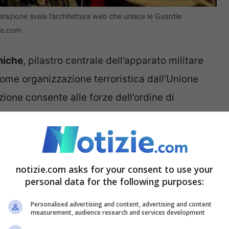
erazione svela l’architettura web che unisce le Guardie
ie.com
amiche
, pilastro centrale dell’apparato militare
ome organizzazione terroristica dall’Unione
ione consente alle forze dell’ordine di
bri e delle entità che lo sostengono all’interno
to le forze per identificare e contrastare i
notizie.com asks for your consent to use your
personal data for the following purposes:
arie su internet. La
propaganda
è stata
bo, indonesiano, inglese, francese, persiano e
Personalised advertising and content, advertising and content
measurement, audience research and services development
si che mescolavano narrazioni di martirio