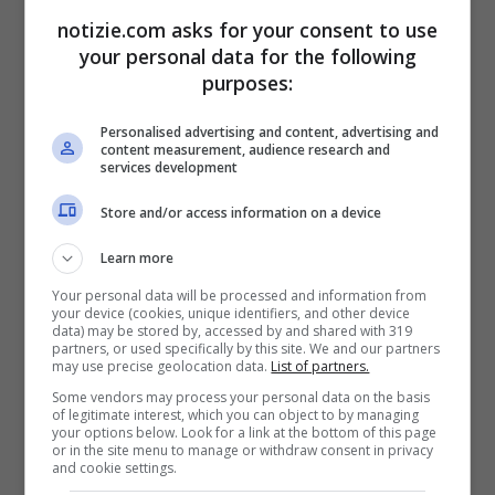
Gli agenti stavano ancora interrogando la
notizie.com asks for your consent to use
your personal data for the following
madre sui possibili luoghi in cui si
purposes:
trovavano gli adolescenti quando hanno
Personalised advertising and content, advertising and
ricevuto segnalazioni di una sparatoria
content measurement, audience research and
services development
presso la più grande moschea della contea
Store and/or access information on a device
di San Diego.
Learn more
All’arrivo della polizia, sono risuonati colpi
Your personal data will be processed and information from
your device (cookies, unique identifiers, and other device
d’arma da fuoco a pochi isolati di distanza,
data) may be stored by, accessed by and shared with 319
partners, or used specifically by this site. We and our partners
may use precise geolocation data.
List of partners.
dove un giardiniere era stato colpito ma
Some vendors may process your personal data on the basis
era rimasto illeso. Gli attentatori sono poi
of legitimate interest, which you can object to by managing
your options below. Look for a link at the bottom of this page
stati trovati morti in un veicolo fermo in
or in the site menu to manage or withdraw consent in privacy
and cookie settings.
mezzo a una strada vicina. Prima di ieri