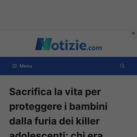
Vai
al
contenuto
Menu
Sacrifica la vita per
proteggere i bambini
dalla furia dei killer
adolescenti: chi era