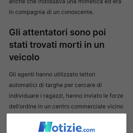
anche che indossava una mimetica ed era
in compagnia di un conoscente.
Gli attentatori sono poi
stati trovati morti in un
veicolo
Gli agenti hanno utilizzato lettori
automatici di targhe per cercare di
individuare i ragazzi, hanno inviato le forze
dell’ordine in un centro commerciale vicino
e
hanno allertato la Madison High School,
frequentata da almeno uno dei sospettati.