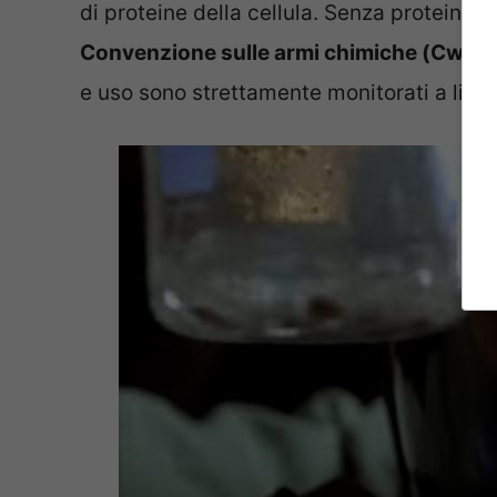
di proteine della cellula. Senza proteine, l
Convenzione sulle armi chimiche (Cwc)
.
e uso sono strettamente monitorati a livel