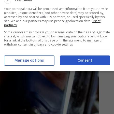
Learn more
a cellula muore. È inserita nella Tabella 1 della
Your personal data will be processed and information from your device
 Ciò significa che la sua produzione, detenzione
(cookies, unique identifiers, and other device data) may be stored by,
accessed by and shared with 319 partners, or used specifically by this
lo internazionale.
site. We and our partners may use precise geolocation data.
List of
partners.
Some vendors may process your personal data on the basis of legitimate
interest, which you can object to by managing your options below. Look
for a link at the bottom of this page or in the site menu to manage or
withdraw consent in privacy and cookie settings.
Manage options
Consent