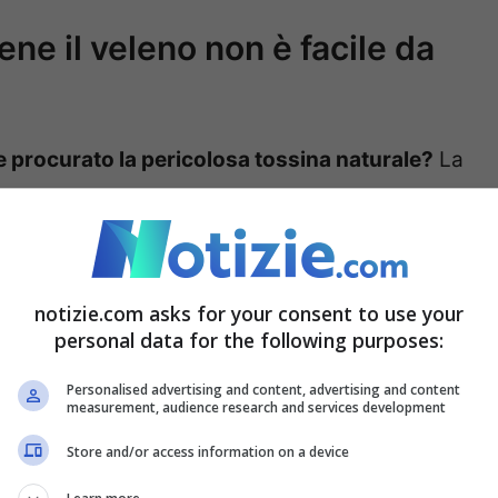
ene il veleno non è facile da
 procurato la pericolosa tossina naturale?
La
è facile da reperire ma si troverebbe anche in
 palmo a palmo il territorio, senza risultati. Le
do sul web, o meglio, sul dark web, la parte
notizie.com asks for your consent to use your
tà illegali.
personal data for the following purposes:
 pianta del ricino. Si tratta di una tossina
Personalised advertising and content, advertising and content
measurement, audience research and services development
n agente chimico per via del suo utilizzo
Store and/or access information on a device
le cellule, disattiva i ribosomi, le “fabbriche”