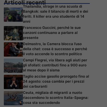
Articoli recenti
Thailandia, strage in una scuola di
Bangkok: sale il bilancio di morti e dei
feriti. Il killer era uno studente di 14
anni
Francesco Guccini, perché le sue
canzoni continuano a parlare al
presente
Delmastro, la Camera blocca l’uso
della chat: cosa è successo e perché
il voto accende lo scontro politico
Campi Flegrei, via libera agli aiuti per
gli sfollati: contributi fino a 900 euro
al mese dopo il sisma
Taglio accise gasolio prorogato fino al
24 agosto: cosa cambia per i prezzi
dei carburanti
Ceuta, migliaia di migranti a nuoto
riaccendono lo scontro Italia-Spagna:
cosa sta succedendo