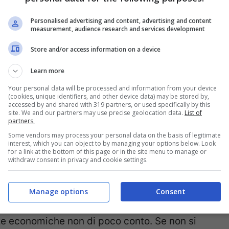
e restituito
Personalised advertising and content, advertising and content
measurement, audience research and services development
cade o viene disdetta, la polizza nuova può
Store and/or access information on a device
ne uno diverso o non prevederlo affatto.
Cosa
Learn more
il dispositivo viene fornito in comodato d’uso.
Your personal data will be processed and information from your device
la compagnia precedente, di solito entro pochi
(cookies, unique identifiers, and other device data) may be stored by,
accessed by and shared with 319 partners, or used specifically by this
site. We and our partners may use precise geolocation data.
List of
lcuni casi è previsto un termine specifico, ad
partners.
Some vendors may process your personal data on the basis of legitimate
interest, which you can object to by managing your options below. Look
for a link at the bottom of this page or in the site menu to manage or
withdraw consent in privacy and cookie settings.
sti a carico del proprietario del veicolo
, basta
nia assicuratrice. È qui che l’attenzione
Manage options
Consent
o, non restituirlo o perdere traccia del
 economiche non di poco conto. Se non si