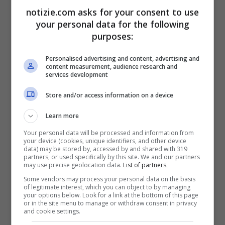
Nonostante ciò, il tema del solipsismo
notizie.com asks for your consent to use
your personal data for the following
secondo gli esperti riguarda la salute
purposes:
collettiva. Caratteristiche che
possono
Personalised advertising and content, advertising and
apparire come tratti individuali,
insomma,
content measurement, audience research and
services development
diventerebbero un problema quando
Store and/or access information on a device
influenzano decisioni che hanno ricadute
planetarie
Learn more
Your personal data will be processed and information from
your device (cookies, unique identifiers, and other device
“
Il solipsista –
ha continuato Mencacci
– è
data) may be stored by, accessed by and shared with 319
partners, or used specifically by this site. We and our partners
una persona che diventa l’unico punto di
may use precise geolocation data.
List of partners.
Some vendors may process your personal data on the basis
riferimento di sé stessa. A differenza del
of legitimate interest, which you can object to by managing
your options below. Look for a link at the bottom of this page
narcisista, non tenta neppure di sedurre o
or in the site menu to manage or withdraw consent in privacy
and cookie settings.
compiacere gli altri: semplicemente
non