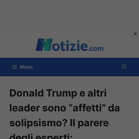
Vai
al
contenuto
Menu
Donald Trump e altri
leader sono “affetti” da
solipsismo? Il parere
degli esperti: