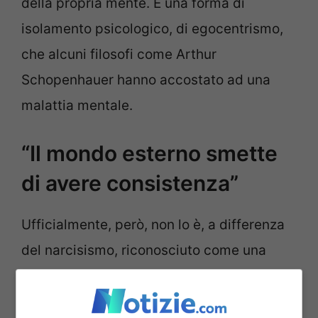
della propria mente. È una forma di
isolamento psicologico, di egocentrismo,
che alcuni filosofi come Arthur
Schopenhauer hanno accostato ad una
malattia mentale.
“Il mondo esterno smette
di avere consistenza”
Ufficialmente, però, non lo è, a differenza
del narcisismo, riconosciuto come una
patologia psichiatrica, ovvero il Disturbo
narcisistico della personalità (Dnp).