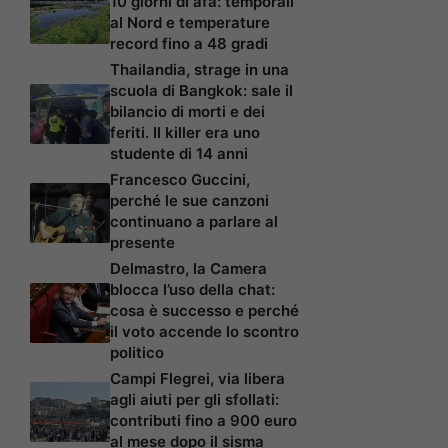
10 giorni di afa: temporali
al Nord e temperature
record fino a 48 gradi
Thailandia, strage in una
scuola di Bangkok: sale il
bilancio di morti e dei
feriti. Il killer era uno
studente di 14 anni
Francesco Guccini,
perché le sue canzoni
continuano a parlare al
presente
Delmastro, la Camera
blocca l’uso della chat:
cosa è successo e perché
il voto accende lo scontro
politico
Campi Flegrei, via libera
agli aiuti per gli sfollati:
contributi fino a 900 euro
al mese dopo il sisma