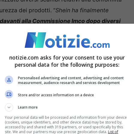
urezza dei prodotti. “
Shein ha finalmente
davanti alla Commissione Imco dopo diversi
ente Anna Cavazzini.
re il diritto dell’Ue non è facoltativo
se si vuole
notizie.com asks for your consent to use your
e anche per le piattaforme di e-commerce e per
personal data for the following purposes:
ato unico con prodotti pericolosi e illegali,
Personalised advertising and content, advertising and content
 sistematicamente il diritto dell’Ue
“.
measurement, audience research and services development
Store and/or access information on a device
la vendita online di bambole
Learn more
Your personal data will be processed and information from your device
(cookies, unique identifiers, and other device data) may be stored by,
accessed by and shared with 319 partners, or used specifically by this
site. We and our partners may use precise geolocation data.
List of
 esaminare attentamente sia gli sforzi di