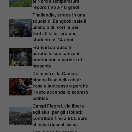
al Nord e temperature
record fino a 48 gradi
Thailandia, strage in una
scuola di Bangkok: sale il
bilancio di morti e dei
feriti. Il killer era uno
studente di 14 anni
Francesco Guccini,
perché le sue canzoni
continuano a parlare al
presente
Delmastro, la Camera
blocca l’uso della chat:
cosa è successo e perché
il voto accende lo scontro
politico
Campi Flegrei, via libera
agli aiuti per gli sfollati:
contributi fino a 900 euro
al mese dopo il sisma