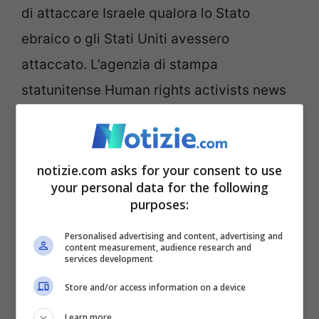
di attaccare Israele qualora lo Stato
ebraico o gli Stati Uniti avessero
attaccato. L’agenzia di stampa
statunitense Human rights activists news
agency, che ha fornito dati accurati sui
disordini degli ultimi anni,
ha fornito
l’ultimo bilancio delle vittime
. Secondo
notizie.com asks for your consent to use
your personal data for the following
l’agenzia 512 delle vittime erano
purposes:
manifestanti e 134 membri delle forze di
Personalised advertising and content, advertising and
sicurezza. Più di 10.700 persone sono
content measurement, audience research and
services development
state arrestate durante le due settimane di
Store and/or access information on a device
proteste.
Learn more