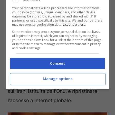
Secondo l’organizzazione internazionale
Your personal data will be processed and information from
your device (cookies, unique identifiers, and other device
data) may be stored by, accessed by and shared with 319
Human rights watch
, che sta
partners, or used specifically by this site. We and our partners
may use precise geolocation data.
List of partners.
documentando
prove di uccisioni
, i Paesi
Some vendors may process your personal data on the basis
membri delle Nazioni Unite dovrebbero
of legitimate interest, which you can object to by managing
your options below. Look for a link at the bottom of this page
or in the site menu to manage or withdraw consent in privacy
chiedere urgentemente alle autorità
and cookie settings.
iraniane di fermare lo spargimento di
sangue. E garantire l’accesso immediato e
Consent
senza restrizioni alla Missione
Manage options
internazionale indipendente di inchiesta
sull’Iran, istituita dall’Onu, e ripristinare
l’accesso a Internet globale.