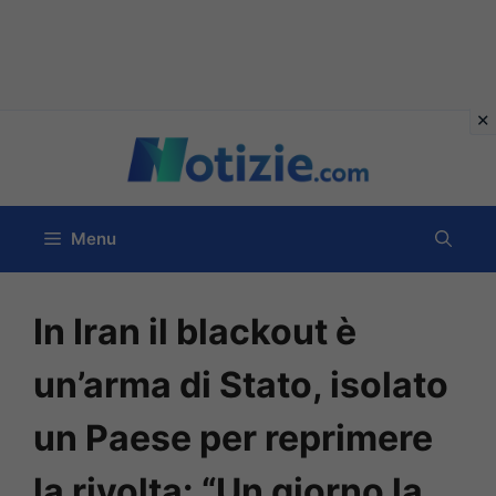
Vai
al
contenuto
Menu
In Iran il blackout è
un’arma di Stato, isolato
un Paese per reprimere
la rivolta: “Un giorno la