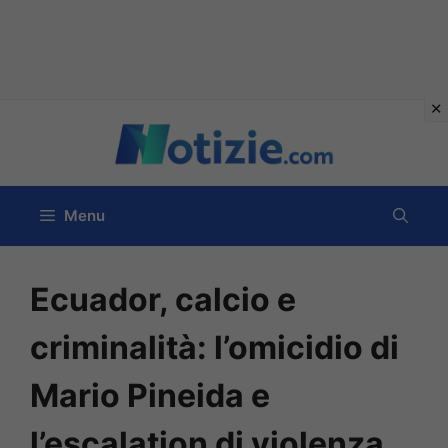
Vai
al
contenuto
Menu
Ecuador, calcio e
criminalità: l’omicidio di
Mario Pineida e
l’escalation di violenza