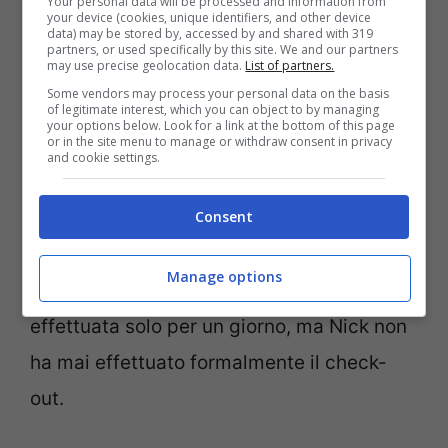
Nick si era registrato in un hotel di Santa
Your personal data will be processed and information from
your device (cookies, unique identifiers, and other device
data) may be stored by, accessed by and shared with 319
Monica domenica mattina presto e
ha
partners, or used specifically by this site. We and our partners
may use precise geolocation data.
List of partners.
lasciato una scia di sangue
. Ha effettuato
Some vendors may process your personal data on the basis
il check-in al Pierside Santa Monica intorno
of legitimate interest, which you can object to by managing
your options below. Look for a link at the bottom of this page
or in the site menu to manage or withdraw consent in privacy
alle 4 di domenica mattina, utilizzando la
and cookie settings.
sua carta di credito. Il check-in è avvenuto
poche ore dopo un’accesa discussione con
Consent
il padre alla festa di Natale di Conan
Manage options
O’Brien. La prenotazione era stata
effettuata solo per un giorno, ma Nick non
ha mai effettuato formalmente il check-
out.