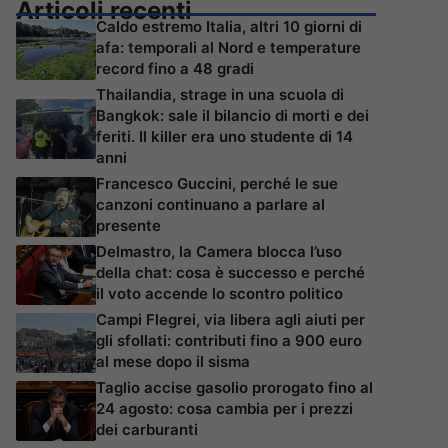
Articoli recenti
Caldo estremo Italia, altri 10 giorni di
afa: temporali al Nord e temperature
record fino a 48 gradi
Thailandia, strage in una scuola di
Bangkok: sale il bilancio di morti e dei
feriti. Il killer era uno studente di 14
anni
Francesco Guccini, perché le sue
canzoni continuano a parlare al
presente
Delmastro, la Camera blocca l’uso
della chat: cosa è successo e perché
il voto accende lo scontro politico
Campi Flegrei, via libera agli aiuti per
gli sfollati: contributi fino a 900 euro
al mese dopo il sisma
Taglio accise gasolio prorogato fino al
24 agosto: cosa cambia per i prezzi
dei carburanti