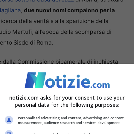
Magliana
,
due nuovi nomi compaiono per la
a ricerca della verità s alla sparizione della
audio Martufi, all’epoca della scomparsa di
ento Sisde di Roma.
re dalla Commissione bicamerale di inchiesta
a stessa Orlandi, presieduta dal senatore Andrea
ntegrale secretazione della sua audizione
.
 rintracciato proprio dalla Commissione.
notizie.com asks for your consent to use your
personal data for the following purposes:
orze investigative, salì in casa Orlandi dopo la
, anche lui allora giovane collaboratore del
Personalised advertising and content, advertising and content
measurement, audience research and services development