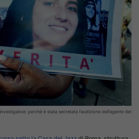
nvestigative: perché è stata secretata l’audizione dell’agente dei
 corso sotto la Casa del Jazz
di Roma, struttura