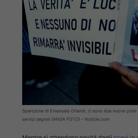
Sparizione di Emanuela Orlandi, ci sono due nuove piste i
servizi segreti (ANSA FOTO) – Notizie.com
Mentre si attendono novità dagli
scavi in