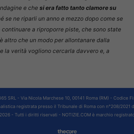
’indagine e che
si era fatto tanto clamore su
hé se ne riparli un anno e mezzo dopo come se
e continuare a riproporre piste, che sono state
è altro che un modo per allontanare dalla
he la verità vogliono cercarla davvero e, a
365 SRL - Via Nicola Marchese 10, 00141 Roma (RM) - Codice Fis
alistica registrata presso il Tribunale di Roma con n°208/2021 
026 - Tutti i diritti riservati - NOTIZIE.COM è marchio registrat