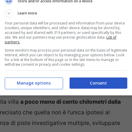
Store and/or access information on a device
rché seguì le trattative?
Learn more
Your personal data will be processed and information from your device
(cookies, unique identifiers, and other device data) may be stored by,
zzi, zio di Emanuela
, defunto anni fa.
accessed by and shared with 319 partners, or used specifically by this
site. We and our partners may use precise geolocation data.
List of
ella Procura della Repubblica di Roma, che
partners.
Emanuela. Ciò che è emerso in queste ore è che
Some vendors may process your personal data on the basis of legitimate
interest, which you can object to by managing your options below. Look
for a link at the bottom of this page or in the site menu to manage or
rdinati dal pm Stefano Luciani, si sarebbero
withdraw consent in privacy and cookie settings.
 di Rieti, di Meneguzzi, per una perquisizione.
Manage options
Consent
eri del Nucleo Investigativo del comando
la villa
a poco meno di cento chilometri dalla
recisato che quella non è l’unica ipotesi al
nza di piste investigative multiple, sviluppate