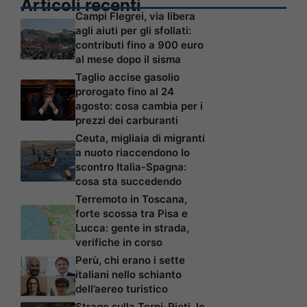
Articoli recenti
Campi Flegrei, via libera
agli aiuti per gli sfollati:
contributi fino a 900 euro
al mese dopo il sisma
Taglio accise gasolio
prorogato fino al 24
agosto: cosa cambia per i
prezzi dei carburanti
Ceuta, migliaia di migranti
a nuoto riaccendono lo
scontro Italia-Spagna:
cosa sta succedendo
Terremoto in Toscana,
forte scossa tra Pisa e
Lucca: gente in strada,
verifiche in corso
Perù, chi erano i sette
italiani nello schianto
dell’aereo turistico
Strage sulla Terni-Rieti, le