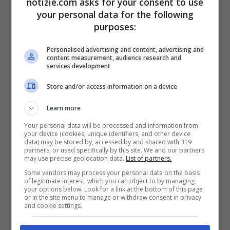
notizie.com asks for your consent to use
your personal data for the following
purposes:
Personalised advertising and content, advertising and
content measurement, audience research and
Bertolotti (Start Insight): “L’Europa non è una minaccia per
services development
la Russia” (ANSA FOTO) – Notizie.com
Store and/or access information on a device
L’Ucraina e gli alleati europei hanno
Learn more
accusato il presidente russo di
fingere
Your personal data will be processed and information from
your device (cookies, unique identifiers, and other device
interesse per la pace
dopo che cinque ore
data) may be stored by, accessed by and shared with 319
partners, or used specifically by this site. We and our partners
may use precise geolocation data.
List of partners.
di colloqui con gli inviati statunitensi al
Some vendors may process your personal data on the basis
Cremlino non hanno prodotto alcun
of legitimate interest, which you can object to by managing
your options below. Look for a link at the bottom of this page
progresso. Putin ha accusato gli europei di
or in the site menu to manage or withdraw consent in privacy
and cookie settings.
sabotare gli sforzi di pace guidati dagli