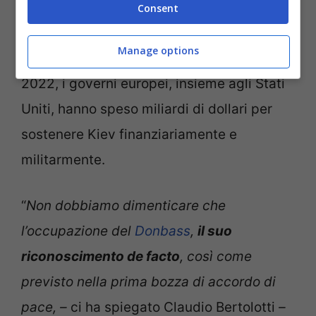
Stati Uniti. E ha avvertito che, se
Consent
provocata, la Russia sarebbe pronta alla
Manage options
guerra con l’Europa. Dall’invasione del
2022, i governi europei, insieme agli Stati
Uniti, hanno speso miliardi di dollari per
sostenere Kiev finanziariamente e
militarmente.
“
Non dobbiamo dimenticare che
l’occupazione del
Donbass
,
il suo
riconoscimento de facto
, così come
previsto nella prima bozza di accordo di
pace, –
ci ha spiegato Claudio Bertolotti
–