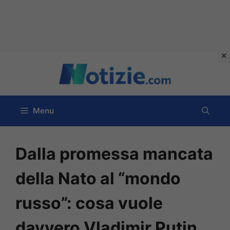
Vai
al
contenuto
Menu
Dalla promessa mancata
della Nato al “mondo
russo”: cosa vuole
davvero Vladimir Putin