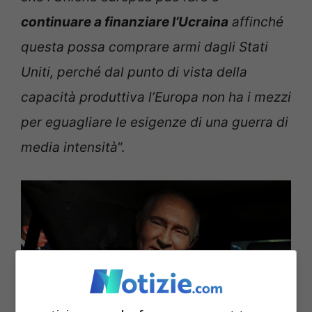
continuare a finanziare l’Ucraina
affinché
questa possa comprare armi dagli Stati
Uniti, perché dal punto di vista della
capacità produttiva l’Europa non ha i mezzi
per eguagliare le esigenze di una guerra di
media intensità
“.