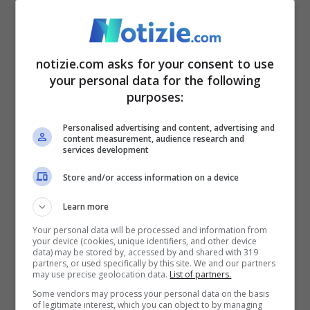
notizie.com asks for your consent to use
your personal data for the following
purposes:
Personalised advertising and content, advertising and
content measurement, audience research and
services development
Store and/or access information on a device
Learn more
La legge ha creato mercati sanitari gestiti dal governo
Your personal data will be processed and information from
(ANSA FOTO) – Notizie.com
your device (cookies, unique identifiers, and other device
data) may be stored by, accessed by and shared with 319
partners, or used specifically by this site. We and our partners
Coloro che guadagnavano
oltre il 400%
may use precise geolocation data.
List of partners.
Some vendors may process your personal data on the basis
della soglia di povertà federale
, 62.600
of legitimate interest, which you can object to by managing