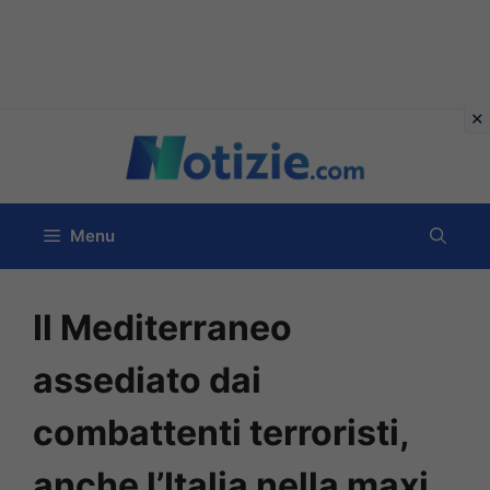
Vai
al
contenuto
Menu
Il Mediterraneo
assediato dai
combattenti terroristi,
anche l’Italia nella maxi