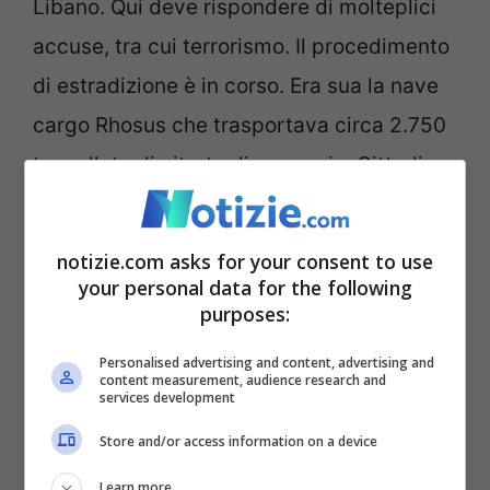
Libano. Qui deve rispondere di molteplici
accuse, tra cui terrorismo. Il procedimento
di estradizione è in corso. Era sua la nave
cargo Rhosus che trasportava circa 2.750
tonnellate di nitrato di ammonio. Cittadino
russo e cipriota, dovrà rendere conto alle
autorità libanesi per il disastro del porto di
notizie.com asks for your consent to use
Beirut, dov’era stato abbandonato il
your personal data for the following
purposes:
pericoloso carico di nitrato di ammonio.
Personalised advertising and content, advertising and
content measurement, audience research and
Altri 23 arresti sono stati collegati alle
services development
cosiddette
Red Notice
dell’Interpol per
Store and/or access information on a device
reati di droga e coinvolgimento in
Learn more