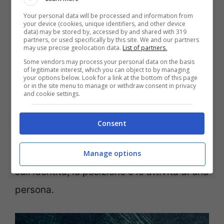
organizzazioni criminali. Nel porto
Your personal data will be processed and information from
your device (cookies, unique identifiers, and other device
spagnolo di Algeciras due individui
sono
data) may be stored by, accessed by and shared with 319
partners, or used specifically by this site. We and our partners
stati fermati per terrorismo e traffici di
may use precise geolocation data.
List of partners.
Some vendors may process your personal data on the basis
droga
. Neptune VII ha inoltre fornito alle
of legitimate interest, which you can object to by managing
your options below. Look for a link at the bottom of this page
forze dell’ordine informazioni significative
or in the site menu to manage or withdraw consent in privacy
and cookie settings.
per tracciare i movimenti dei combattenti
terroristi stranieri. In questo caso sono
Consent
state attivate le cosiddette Blue Notice,
ovvero richieste di informazioni aggiuntive
Manage options
sull’identità, la posizione o le attività di una
persona.