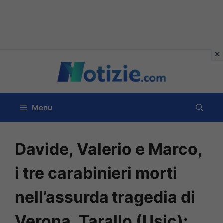
Vai
al
contenuto
Menu
Davide, Valerio e Marco,
i tre carabinieri morti
nell’assurda tragedia di
Verona. Tarallo (Usic):