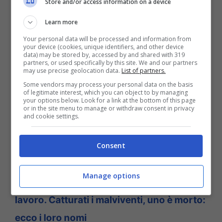
Store and/or access information on a device
tetto della casa. Intorno alle 3 di ieri notte i
Learn more
miliari avrebbero dovuto dare esecuzione
Your personal data will be processed and information from
a due atti giudiziari. Il primo civile, lo
your device (cookies, unique identifiers, and other device
data) may be stored by, accessed by and shared with 319
sgombero, ed il secondo penale, ovvero
partners, or used specifically by this site. We and our partners
may use precise geolocation data.
List of partners.
una perquisizione per la ricerca di armi ed
Some vendors may process your personal data on the basis
of legitimate interest, which you can object to by managing
esplosivi. Ma tutto era già pronto per
your options below. Look for a link at the bottom of this page
or in the site menu to manage or withdraw consent in privacy
saltare in aria.
and cookie settings.
PER APPROFONDIRE:
Chi era Carlo
Consent
Legrottaglie, il carabiniere ucciso da un
Manage options
rapinatore: era il suo ultimo giorno di
lavoro. Catturati i malviventi, uno è morto:
ecco i loro nomi