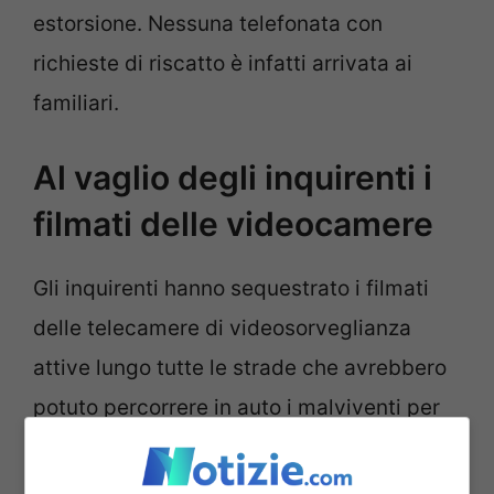
estorsione. Nessuna telefonata con
richieste di riscatto è infatti arrivata ai
familiari.
Al vaglio degli inquirenti i
filmati delle videocamere
Gli inquirenti hanno sequestrato i filmati
delle telecamere di videosorveglianza
attive lungo tutte le strade che avrebbero
potuto percorrere in auto i malviventi per
portare il ragazzo nelle campagne dove lo
hanno tenuto sequestrato e incappucciato.