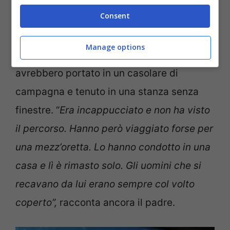
Consent
“
La paura e la tensione era tanta. È stato
un incubo, per lui e per tutti noi. Per
Manage options
fortuna è finita bene”.
I sequestratori lo
avrebbero portato in un casolare di
campagna e tenuto in una stanza senza
finestre. “
Era incappucciato e non ha visto
il percorso. Hanno però viaggiato forse per
una mezz’oretta. Lo hanno condotto in una
casa e lì è rimasto solo. Gli uomini che si
recavano da lui erano sempre col volto
coperto”,
racconta ancora il padre.