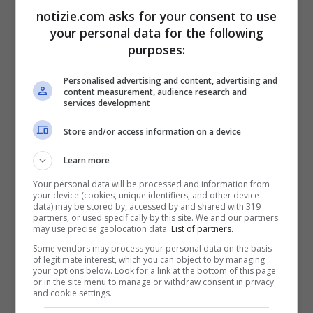
notizie.com asks for your consent to use
I
rapitori erano sicuramente italiani
e uno
your personal data for the following
di loro in particolare parlava con un
purposes:
accento siciliano
.
Personalised advertising and content, advertising and
content measurement, audience research and
services development
Gaetano avrebbe raccontato a chi indaga
Store and/or access information on a device
quanto tempo sarebbe passato lungo il
Learn more
tragitto in auto dal luogo del sequestro fino
Your personal data will be processed and information from
a dov’è stato liberato. E pure di essere
your device (cookies, unique identifiers, and other device
data) may be stored by, accessed by and shared with 319
stato trattato bene. “
Non lo hanno
partners, or used specifically by this site. We and our partners
may use precise geolocation data.
List of partners.
minacciato, gli hanno dato da bere e un
Some vendors may process your personal data on the basis
of legitimate interest, which you can object to by managing
panino da mangiare. Ma lui non aveva
your options below. Look for a link at the bottom of this page
or in the site menu to manage or withdraw consent in privacy
fame”,
ha spiegato il padre.
and cookie settings.