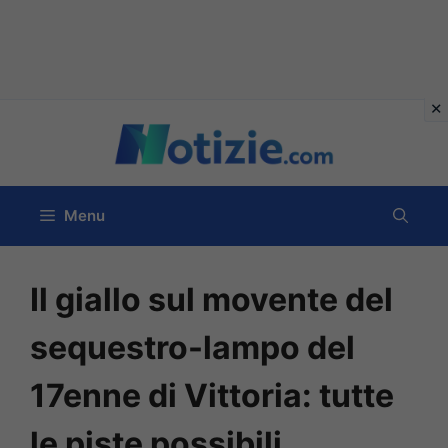
Vai
al
contenuto
Menu
Il giallo sul movente del
sequestro-lampo del
17enne di Vittoria: tutte
le piste possibili