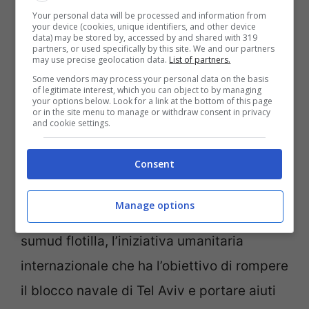
Your personal data will be processed and information from
concreto ai beneficiari.
your device (cookies, unique identifiers, and other device
data) may be stored by, accessed by and shared with 319
partners, or used specifically by this site. We and our partners
may use precise geolocation data.
List of partners.
Il conflitto tra Israele e Hamas, intanto,
Some vendors may process your personal data on the basis
of legitimate interest, which you can object to by managing
continua a mietere vittime proprio nella
your options below. Look for a link at the bottom of this page
or in the site menu to manage or withdraw consent in privacy
Striscia
. Solo oggi almeno 58 palestinesi
and cookie settings.
sono stati uccisi dal fuoco dell’esercito
Consent
israeliano che sta colpendo Gaza City con
attacchi aerei e di artiglieria, mentre le
Manage options
forze di terra avanzano. E mentre la Global
sumud flotilla, l’iniziativa umanitaria
internazionale che ha l’obiettivo di rompere
il blocco navale di Tel Aviv e portare aiuti