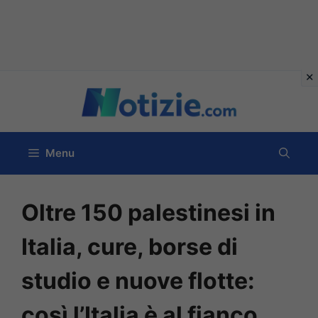
Vai
al
contenuto
Menu
Oltre 150 palestinesi in
Italia, cure, borse di
studio e nuove flotte:
così l’Italia è al fianco