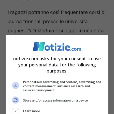
I ragazzi potranno così frequentare corsi di
laurea triennali presso le università
pugliesi. “
L’iniziativa –
si legge in una nota
– rappresenta
un segnale di vicinanza alla
popolazione civile di Gaza
e di impegno
della Regione Puglia nel promuovere,
notizie.com asks for your consent to use
your personal data for the following
attraverso l’istruzione e il diritto allo studio,
purposes:
valori di cooperazione, pace e futuro
Personalised advertising and content, advertising and
condiviso
”. Le borse di studio copriranno le
content measurement, audience research and
services development
spese di iscrizione, vitto, alloggio e altre
Store and/or access information on a device
necessità legate alla permanenza in
Learn more
Puglia, garantendo così un sostegno