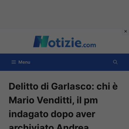
Vai
al
contenuto
Menu
Delitto di Garlasco: chi è
Mario Venditti, il pm
indagato dopo aver
archiviato Andrea