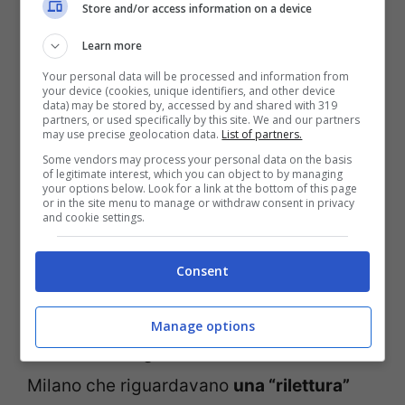
Store and/or access information on a device
L’appunto attribuito al padre di Sempio: “Venditti gip
archivia x 20 30 euro” (ANSA FOTO) – Notizie.com
Learn more
Your personal data will be processed and information from
Di rilievo poi, il contesto della seconda
your device (cookies, unique identifiers, and other device
data) may be stored by, accessed by and shared with 319
partners, or used specifically by this site. We and our partners
indagine che Venditti ha chiesto di
may use precise geolocation data.
List of partners.
archiviare su Garlasco. Sulla sua scrivania
Some vendors may process your personal data on the basis
of legitimate interest, which you can object to by managing
il 9 luglio 2020 era giunto un corposo
your options below. Look for a link at the bottom of this page
or in the site menu to manage or withdraw consent in privacy
and cookie settings.
fascicolo trasmessogli da Alberto Nobili,
ex pm antimafia ed antiterrorismo Alberto
Consent
Nobili, ora anch’egli in pensione. Nel
dossier c’erano degli accertamenti del
Manage options
Nucleo investigativo dei carabinieri di
Milano che riguardavano
una “rilettura”