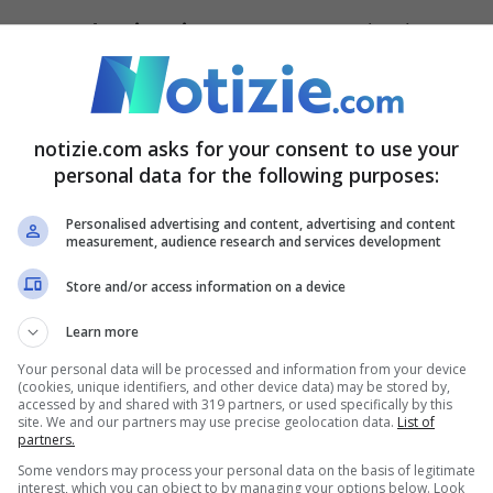
scoperta che viene incassata,
punto che deve
u come agire in conseguenza a queste situazioni.
 elaborazioni della Corte dei Conti sulla
notizie.com asks for your consent to use your
una relazione sul Rendiconto Generale dello
personal data for the following purposes:
le riflessioni verso il futuro per cercare di
Personalised advertising and content, advertising and content
measurement, audience research and services development
Store and/or access information on a device
que del tutto evidente come le probabilità di
Learn more
o siano molto ridotte
“.
Your personal data will be processed and information from your device
(cookies, unique identifiers, and other device data) may be stored by,
accessed by and shared with 319 partners, or used specifically by this
o delle ispezioni
site. We and our partners may use precise geolocation data.
List of
partners.
Some vendors may process your personal data on the basis of legitimate
to per quanto riguarda le ispezioni del Fisco,
interest, which you can object to by managing your options below. Look