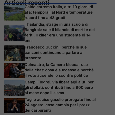
Articoli recenti
Caldo estremo Italia, altri 10 giorni di
afa: temporali al Nord e temperature
record fino a 48 gradi
Thailandia, strage in una scuola di
Bangkok: sale il bilancio di morti e dei
feriti. Il killer era uno studente di 14
anni
Francesco Guccini, perché le sue
canzoni continuano a parlare al
presente
Delmastro, la Camera blocca l’uso
della chat: cosa è successo e perché
il voto accende lo scontro politico
Campi Flegrei, via libera agli aiuti per
gli sfollati: contributi fino a 900 euro
al mese dopo il sisma
Taglio accise gasolio prorogato fino al
24 agosto: cosa cambia per i prezzi
dei carburanti