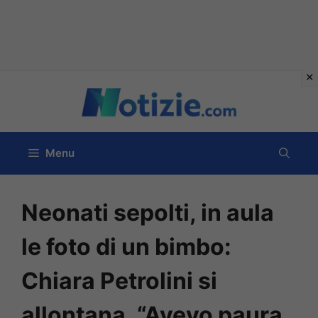
Vai
al
contenuto
Menu
Neonati sepolti, in aula
le foto di un bimbo:
Chiara Petrolini si
allontana. “Avevo paura,