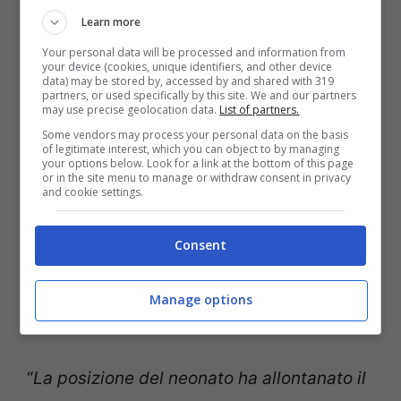
Learn more
testimoniare al processo il 2 febbraio
Your personal data will be processed and information from
2026
. Anche Granelli ha chiesto di uscire
your device (cookies, unique identifiers, and other device
data) may be stored by, accessed by and shared with 319
dall’aula durante le proiezioni delle
partners, or used specifically by this site. We and our partners
may use precise geolocation data.
List of partners.
immagini del figlio morto. Samuel nei mesi
Some vendors may process your personal data on the basis
of legitimate interest, which you can object to by managing
scorsi ha riconosciuto i figli, chiamandoli
your options below. Look for a link at the bottom of this page
or in the site menu to manage or withdraw consent in privacy
Angelo Federico e Domenico Matteo,
and cookie settings.
dando loro il suo cognome e firmando l’atto
Consent
di nascita e di morte. La benedizione delle
salme e la sepoltura erano avvenute in
Manage options
forma privata a marzo scorso.
“
La posizione del neonato ha allontanato il