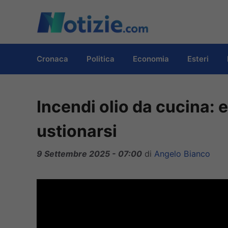
Vai
al
contenuto
Cronaca
Politica
Economia
Esteri
Incendi olio da cucina: 
ustionarsi
9 Settembre 2025 - 07:00
di
Angelo Bianco