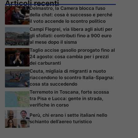
Articoli recenti
Delmastro, la Camera blocca l’uso
della chat: cosa è successo e perché
il voto accende lo scontro politico
Campi Flegrei, via libera agli aiuti per
gli sfollati: contributi fino a 900 euro
al mese dopo il sisma
Taglio accise gasolio prorogato fino al
24 agosto: cosa cambia per i prezzi
dei carburanti
Ceuta, migliaia di migranti a nuoto
riaccendono lo scontro Italia-Spagna:
cosa sta succedendo
Terremoto in Toscana, forte scossa
tra Pisa e Lucca: gente in strada,
verifiche in corso
Perù, chi erano i sette italiani nello
schianto dell’aereo turistico