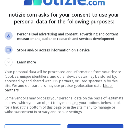
notizie.com asks for your consent to use your
personal data for the following purposes:
Personalised advertising and content, advertising and content
measurement, audience research and services development
Store and/or access information on a device
 – notizie.com
Learn more
n videotutorial che hanno diffuso con i
consigli
Your personal data will be processed and information from your device
(cookies, unique identifiers, and other device data) may be stored by,
, gli
oli vegetali si incendiano da soli a
accessed by and shared with 319 partners, or used specifically by this
site. We and our partners may use precise geolocation data.
List of
partners.
gradi, a seconda del tipo (che siano di mais, di
Some vendors may process your personal data on the basis of legitimate
interest, which you can object to by managing your options below. Look
for a link at the bottom of this page or in the site menu to manage or
withdraw consent in privacy and cookie settings.
ori creati ad hoc
. Ma cosa fare se mentre siamo