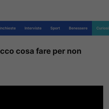
Inchieste
Interviste
Sport
Benessere
Curiosi
ecco cosa fare per non