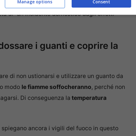
Manage options
Consent
io causando un incendio in cucina? In questo
ta di “
un incidente domestico dagli effetti
dossare i guanti e coprire la
re di non ustionarsi e utilizzare un guanto da
to modo
le fiamme soffocheranno
, perché non
agarsi. Di conseguenza la
temperatura
,
spiegano ancora i vigili del fuoco in questo