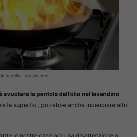
 la padella – notizie.com
 svuotare la pentola dell’olio nel lavandino
nare le superfici, potrebbe anche incendiare altri
 tutte le nostre case per una disattenzione o