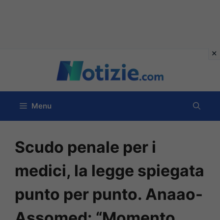
Vai
al
contenuto
Menu
Scudo penale per i
medici, la legge spiegata
punto per punto. Anaao-
Assomed: “Momento