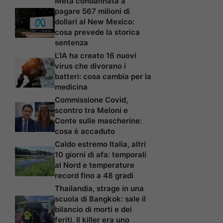
Meta condannata a
pagare 567 milioni di
dollari al New Mexico:
cosa prevede la storica
sentenza
L’IA ha creato 16 nuovi
virus che divorano i
batteri: cosa cambia per la
medicina
Commissione Covid,
scontro tra Meloni e
Conte sulle mascherine:
cosa è accaduto
Caldo estremo Italia, altri
10 giorni di afa: temporali
al Nord e temperature
record fino a 48 gradi
Thailandia, strage in una
scuola di Bangkok: sale il
bilancio di morti e dei
feriti. Il killer era uno