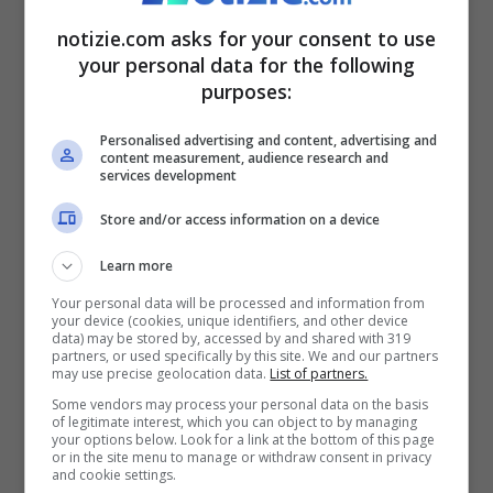
patologia o sulla terapia.
notizie.com asks for your consent to use
your personal data for the following
Della concreta disponibilità delle
purposes:
terapie adeguate.
Personalised advertising and content, advertising and
Della presenza di situazioni di
content measurement, audience research and
services development
urgenza o emergenza. Ad esempio il
Store and/or access information on a device
Sars-Cov2.
Learn more
Di Silverio: “Denuncianti
Your personal data will be processed and information from
your device (cookies, unique identifiers, and other device
data) may be stored by, accessed by and shared with 319
paghino le spese legali”
partners, or used specifically by this site. We and our partners
may use precise geolocation data.
List of partners.
Some vendors may process your personal data on the basis
Ma per Anaao-Assomed va posta fine
of legitimate interest, which you can object to by managing
your options below. Look for a link at the bottom of this page
anche alle cosiddette
querele temerarie
.
or in the site menu to manage or withdraw consent in privacy
and cookie settings.