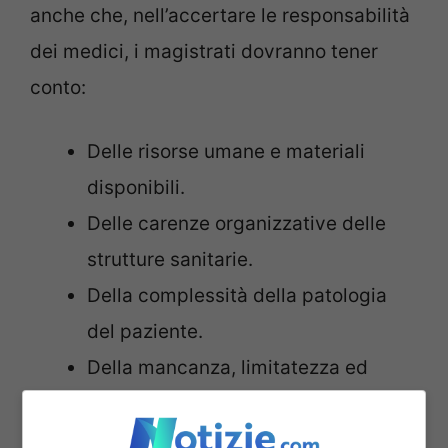
anche che, nell’accertare le responsabilità
dei medici, i magistrati dovranno tener
conto:
Delle risorse umane e materiali
disponibili.
Delle carenze organizzative delle
strutture sanitarie.
Della complessità della patologia
del paziente.
Della mancanza, limitatezza ed
eventuale contraddittorietà delle
conoscenze scientifiche sulla