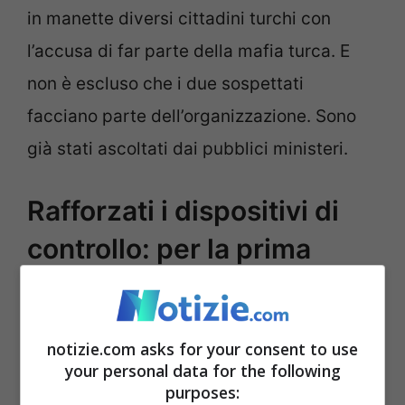
in manette diversi cittadini turchi con
l’accusa di far parte della mafia turca. E
non è escluso che i due sospettati
facciano parte dell’organizzazione. Sono
già stati ascoltati dai pubblici ministeri.
Rafforzati i dispositivi di
controllo: per la prima
volta nella storia, la
processione con le luci
notizie.com asks for your consent to use
accese
your personal data for the following
purposes: