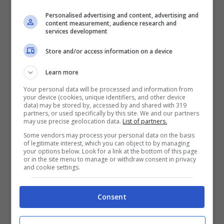
Immediata è stata la risposta delle autorità
Personalised advertising and content, advertising and
locali, che hanno convocato il comitato per
content measurement, audience research and
services development
la sicurezza pubblica. In campo sono scesi
Store and/or access information on a device
i
Nocs
, le
unità cinofile antisabotaggio
,
Learn more
cecchini posizionati sui tetti
e, per
Your personal data will be processed and information from
permettere il corteo religioso, sono stati
your device (cookies, unique identifiers, and other device
data) may be stored by, accessed by and shared with 319
rafforzati i
dispositivi di controllo
nella
partners, or used specifically by this site. We and our partners
may use precise geolocation data.
List of partners.
processione.
Some vendors may process your personal data on the basis
of legitimate interest, which you can object to by managing
your options below. Look for a link at the bottom of this page
or in the site menu to manage or withdraw consent in privacy
Per la prima volta nella storia, la
Macchina
and cookie settings.
di Santa Rosa
è stata trasportata con le
Consent
luci pubbliche accese per gran parte del
percorso, suscitando in un primo momento