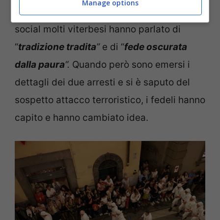
Manage options
anche un po’ di disappunto tra i fedeli. Sui
social molti viterbesi hanno parlato di
“
tradizione tradita
”
e di “
fede oscurata
dalla paura
“.
Quando però sono emersi i
dettagli dei due arresti e si è saputo del
sospetto attacco terroristico, i fedeli hanno
capito e hanno cambiato idea.