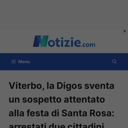
Vai
al
contenuto
Menu
Viterbo, la Digos sventa
un sospetto attentato
alla festa di Santa Rosa:
arrestati due cittadini