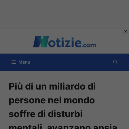
Vai
al
contenuto
Menu
Più di un miliardo di
persone nel mondo
soffre di disturbi
mentali, avanzano ansia