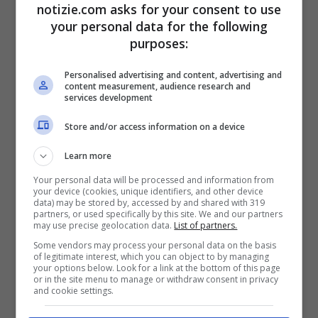
notizie.com asks for your consent to use
your personal data for the following
Ghebreyesus (Oms): “Salute mentale, governi e leader
purposes:
devono agire con urgenza” – Notizie.com
Personalised advertising and content, advertising and
Il rapporto rivela una preoccupante
content measurement, audience research and
services development
stagnazione negli investimenti in salute
Store and/or access information on a device
mentale. La spesa pubblica media per la
Learn more
salute mentale rimane pari ad appena il 2%
Your personal data will be processed and information from
del bilancio sanitario totale, invariata dal
your device (cookies, unique identifiers, and other device
data) may be stored by, accessed by and shared with 319
2017. Le disparità tra i Paesi sono evidenti:
partners, or used specifically by this site. We and our partners
may use precise geolocation data.
List of partners.
mentre quelli ad alto reddito spendono fino
Some vendors may process your personal data on the basis
of legitimate interest, which you can object to by managing
a 65 dollari a persona per la salute
your options below. Look for a link at the bottom of this page
or in the site menu to manage or withdraw consent in privacy
mentale,
le nazioni a basso reddito ne
and cookie settings.