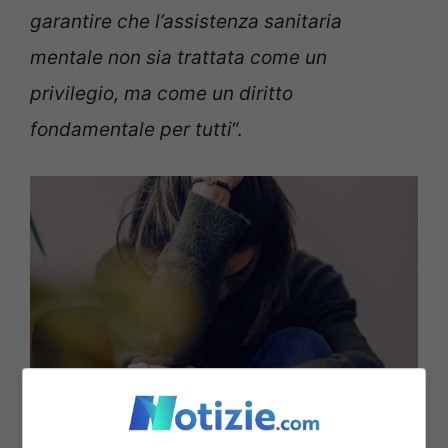
garantire che l’assistenza sanitaria
mentale non sia trattata come un
privilegio, ma come un diritto
fondamentale per tutti
“.