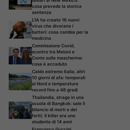
dollari al New Mexico:
cosa prevede la storica
sentenza
L’IA ha creato 16 nuovi
virus che divorano i
batteri: cosa cambia per la
medicina
Commissione Covid,
scontro tra Meloni e
Conte sulle mascherine:
cosa è accaduto
Caldo estremo Italia, altri
10 giorni di afa: temporali
al Nord e temperature
record fino a 48 gradi
Thailandia, strage in una
scuola di Bangkok: sale il
bilancio di morti e dei
feriti. Il killer era uno
studente di 14 anni
Francesco Guccini,