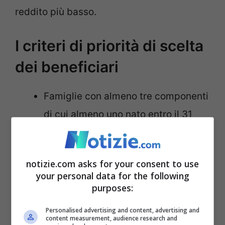
reddito più basso.
I criteri di priorità di scelta
dei beneficiari
Famiglie con almeno tre componenti
di cui almeno uno nato entro il 31
dicembre 2011, con priorità Isee più
basso.
notizie.com asks for your consent to use
Famiglie con almeno tre componenti
your personal data for the following
di cui almeno uno nato entro il 31
purposes:
dicembre 2007, con priorità Isee più
Personalised advertising and content, advertising and
content measurement, audience research and
basso.