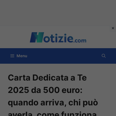
Vai
al
contenuto
Menu
Carta Dedicata a Te
2025 da 500 euro:
quando arriva, chi può
averla, come funziona.