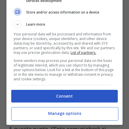
services development
Famiglie con almeno tre
Store and/or access information on a device
componenti, con Isee più basso.
Learn more
Your personal data will be processed and information from
Dal momento in cui i Comuni riceveranno
your device (cookies, unique identifiers, and other device
data) may be stored by, accessed by and shared with 319
la lista, avranno trenta giorni per verificarle
partners, or used specifically by this site. We and our partners
may use precise geolocation data.
List of partners.
e consolidarle. Finito questo arco di tempo,
Some vendors may process your personal data on the basis
of legitimate interest, which you can object to by managing
i beneficiari individuati torneranno al
your options below. Look for a link at the bottom of this page
or in the site menu to manage or withdraw consent in privacy
vaglio dell’Inps, che provvederà a rendere
and cookie settings.
definitivo il contributo entro dieci giorni e
Consent
trasmetterà i dati a Poste Italiane affinché
possa mettere a disposizione le PostePay.
Manage options