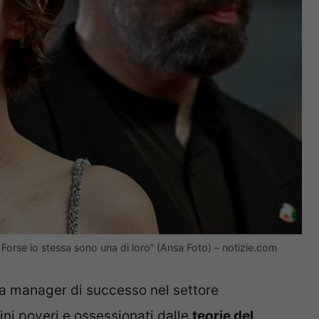
Forse io stessa sono una di loro” (Ansa Foto) – notizie.com
a manager di successo nel settore
ni poveri e ossessionati dalle
teorie del