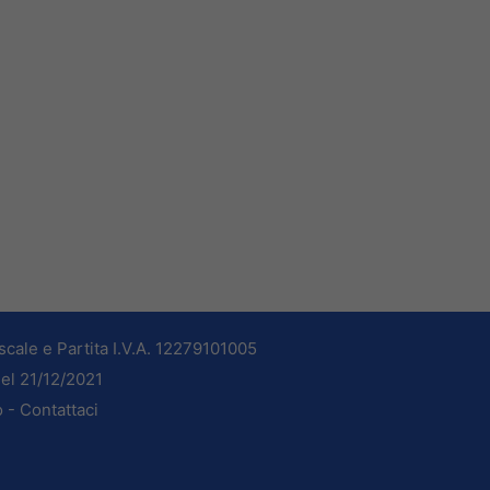
cale e Partita I.V.A. 12279101005
del 21/12/2021
o -
Contattaci