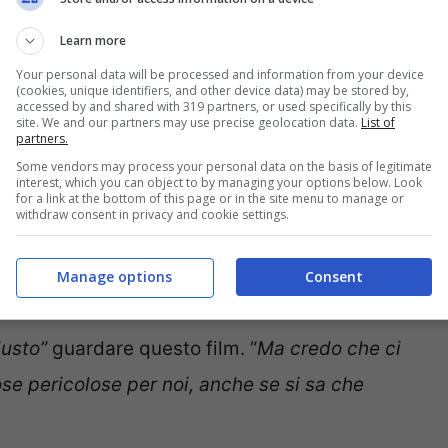
stra contemporaneità come il cambiamento
Learn more
ui viviamo”.
Bugonia è in concorso alla Mostra
Your personal data will be processed and information from your device
(cookies, unique identifiers, and other device data) may be stored by,
 il remake di
Save the Green Planet!
film
accessed by and shared with 319 partners, or used specifically by this
site. We and our partners may use precise geolocation data.
List of
n
. La pellicola parla sì, di alieni, ma il regista ha
partners.
Some vendors may process your personal data on the basis of legitimate
topico: “
Riflette il mondo reale, quello che
interest, which you can object to by managing your options below. Look
for a link at the bottom of this page or in the site menu to manage or
 cose che non vediamo o non vogliamo vedere”.
withdraw consent in privacy and cookie settings.
l dire
nascita del bue
.
E si riferisce alla pratica
Manage options
Consent
le carcasse dei buoi morti. “
Per alcune
iusto”
guardare questo film. “
Ma credo che ci
cose pericolose per noi, anche se si sa che