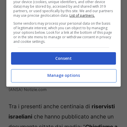
your device (cookies, unique identifiers, and other device
data) may be stored by, accessed by and shared with 319
partners, or used specifically by this site. We and our partners
may use precise geolocation data.
List of partners.
Some vendors may process your personal data on the basis
of legitimate interest, which you can object to by managing
your options below. Look for a link at the bottom of this page
or in the site menu to manage or withdraw consent in privacy
and cookie settings.
Consent
Manage options
Giorno dello sciopero in Israele, ecco cosa è accaduto
(ANSA) Notizie.com
Tra i presenti anche centinaia di
riservisti
israeliani
che hanno pubblicato anche un
documento citato dai media: “
Chiediamo a