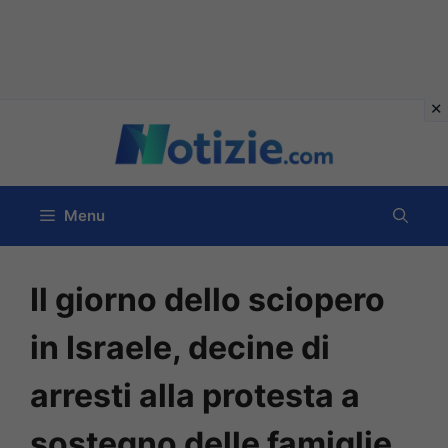
Vai
al
contenuto
Menu
Il giorno dello sciopero
in Israele, decine di
arresti alla protesta a
sostegno delle famiglie