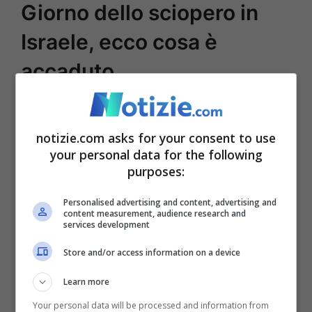
Giorno dello sciopero in
Israele, ecco cosa è
accaduto
Il giorno dello sciopero in Israele ha avuto
una cassa di risonanza importante in
notizie.com asks for your consent to use
your personal data for the following
tutto il mondo,
proprio quello che si
purposes:
proponeva di fare il popolo israeliano in
Personalised advertising and content, advertising and
sostegno dei cittadini rapiti dai terroristi di
content measurement, audience research and
services development
Hamas. A indirlo è stato il Forum delle
Store and/or access information on a device
famiglie degli ostaggi per chiedere la fine
Learn more
della guerra e il rilascio degli ostaggi.
Your personal data will be processed and information from