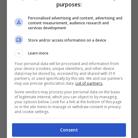
purposes:
Anche loro hanno denunciato l’accaduto
Personalised advertising and content, advertising and
alla Procura di Milano.
content measurement, audience research and
services development
Secondo questa versione, affidata a Il
Store and/or access information on a device
Fatto Quotidiano, a iniziare la lite sarebbe
Learn more
stato proprio il francese, definendoli “
figli
Your personal data will be processed and information from
your device (cookies, unique identifiers, and other device
di p*****a palestinesi”
e “
terroristi
“.
Forse
data) may be stored by, accessed by and shared with 319
partners, or used specifically by this site. We and our partners
may use precise geolocation data.
List of partners.
perché li aveva sentiti parlare in arabo. O
Some vendors may process your personal data on the basis
forse, aveva semplicemente notato che
of legitimate interest, which you can object to by managing
your options below. Look for a link at the bottom of this page
alcune donne presenti “
indossavano
or in the site menu to manage or withdraw consent in privacy
and cookie settings.
ciondoli raffiguranti la cartina geografica
palestinese”.
Consent