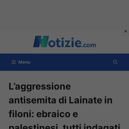
Vai
al
contenuto
Menu
L’aggressione
antisemita di Lainate in
filoni: ebraico e
palestinesi, tutti indagati