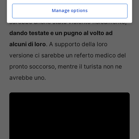
Oltre a insultare, il cinquantaduenne
Manage options
sarebbe anche stato violento fisicamente,
dando testate e un pugno al volto ad
alcuni di loro
. A supporto della loro
versione ci sarebbe un referto medico del
pronto soccorso, mentre il turista non ne
avrebbe uno.