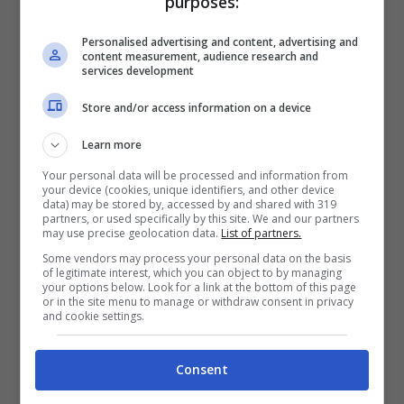
purposes:
città più resilienti, comunità più forti. E un
pianeta più sano
“.
Personalised advertising and content, advertising and
content measurement, audience research and
services development
Google Earth fu reso disponibile
due mesi
Store and/or access information on a device
prima che l’uragano Katrina colpisse gli
Learn more
Usa
. La società collaborò con le autorità
Your personal data will be processed and information from
your device (cookies, unique identifiers, and other device
mettendo a disposizione immagini
data) may be stored by, accessed by and shared with 319
partners, or used specifically by this site. We and our partners
aggiornate del territorio. Tre anni dopo, nel
may use precise geolocation data.
List of partners.
Some vendors may process your personal data on the basis
2008, lo scienziato Chris Simpson scoprì
of legitimate interest, which you can object to by managing
your options below. Look for a link at the bottom of this page
grazie ad Earth un raro tipo di barriera
or in the site menu to manage or withdraw consent in privacy
and cookie settings.
corallina definita la foresta pluviale del
mare al largo della costa occidentale
Consent
dell’Australia. Nel 2010 alcuni ricercatori