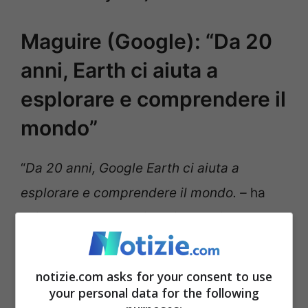
Maguire (Google): “Da 20
anni, Earth ci aiuta a
esplorare e comprendere il
mondo”
“
Da 20 anni, Google Earth ci aiuta a
esplorare e comprendere il mondo. –
ha
spiegato Yael Maguire, vicepresidente e
direttore generale delle piattaforme
Maps
ed Earth
– Negli ultimi due decenni, le
notizie.com asks for your consent to use
persone lo hanno utilizzato per costruire
your personal data for the following