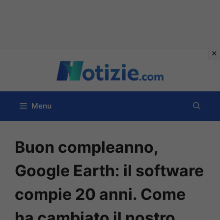
Vai
al
contenuto
Menu
Buon compleanno,
Google Earth: il software
compie 20 anni. Come
ha cambiato il nostro