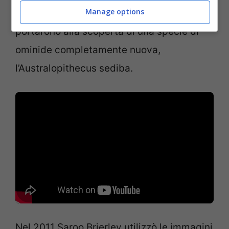
Manage options
identificarono grotte e siti fossili che
portarono alla scoperta di una specie di
ominide completamente nuova,
l’Australopithecus sediba.
Nel 2011 Saroo Brierley utilizzò le immagini