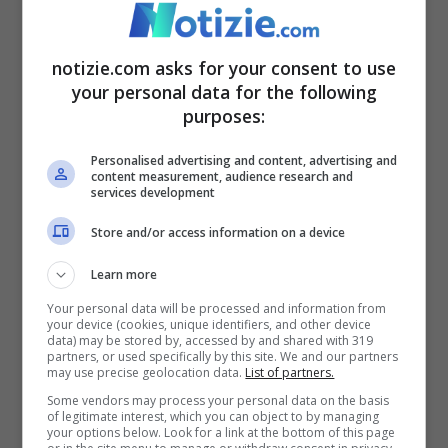
valigia. Questo trolley è importante perché
potrebbe contenere gli effetti personali
notizie.com asks for your consent to use
della donna russa di 28 anni e della
your personal data for the following
purposes:
piccola di 11 mesi. Gli investigatori inoltre,
hanno anche trovato un monolocale dove
Personalised advertising and content, advertising and
content measurement, audience research and
la famiglia avrebbe vissuto per circa un
services development
mese durante il soggiorno a Roma. Si trova
Store and/or access information on a device
a Campo de’ Fuori e i tre lo avrebbero
Learn more
lasciato senza pagare la somma totale
Your personal data will be processed and information from
your device (cookies, unique identifiers, and other device
dell’affitto (versando solo un acconto).
data) may be stored by, accessed by and shared with 319
partners, or used specifically by this site. We and our partners
may use precise geolocation data.
List of partners.
Some vendors may process your personal data on the basis
of legitimate interest, which you can object to by managing
your options below. Look for a link at the bottom of this page