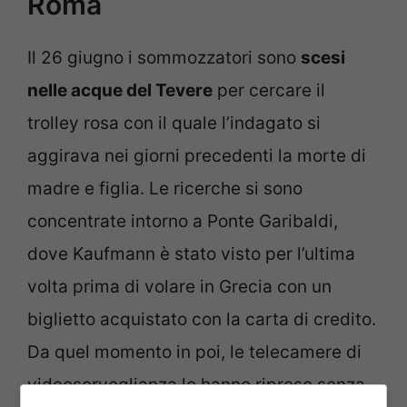
Roma
Il 26 giugno i sommozzatori sono
scesi
nelle acque del Tevere
per cercare il
trolley rosa con il quale l’indagato si
aggirava nei giorni precedenti la morte di
madre e figlia. Le ricerche si sono
concentrate intorno a Ponte Garibaldi,
dove Kaufmann è stato visto per l’ultima
volta prima di volare in Grecia con un
biglietto acquistato con la carta di credito.
Da quel momento in poi, le telecamere di
videosorveglianza lo hanno ripreso senza