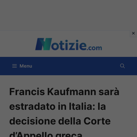
Vai
al
contenuto
Menu
Francis Kaufmann sarà
estradato in Italia: la
decisione della Corte
d’Appello greca