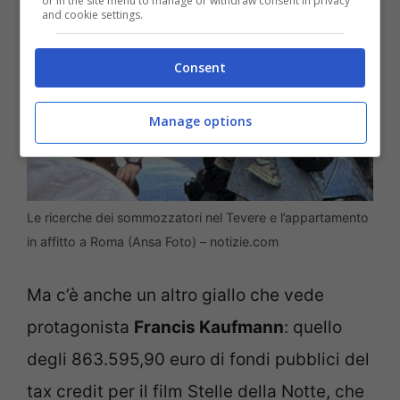
or in the site menu to manage or withdraw consent in privacy
and cookie settings.
Consent
Manage options
Le ricerche dei sommozzatori nel Tevere e l’appartamento
in affitto a Roma (Ansa Foto) – notizie.com
Ma c’è anche un altro giallo che vede
protagonista
Francis Kaufmann
: quello
degli 863.595,90 euro di fondi pubblici del
tax credit per il film Stelle della Notte, che