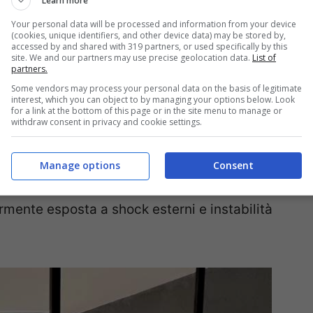
Learn more
Your personal data will be processed and information from your device
(cookies, unique identifiers, and other device data) may be stored by,
accessed by and shared with 319 partners, or used specifically by this
itto
porterebbe a un diretto problema sugli
site. We and our partners may use precise geolocation data.
List of
partners.
 di gnl e petrolio creerebbero competizione per
Some vendors may process your personal data on the basis of legitimate
interest, which you can object to by managing your options below. Look
tabilmente ne farebbe salire il prezzo. Fornitori
for a link at the bottom of this page or in the site menu to manage or
withdraw consent in privacy and cookie settings.
ero trovarsi sotto pressione politica o
 dal gnl, accentuata dal recente taglio della
Manage options
Consent
 ancora da completare per sostenere la
armente esposta a shock esterni e instabilità