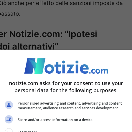
Ciò anche per effetto delle sanzioni imposte da
passato.
r Notizie.com: “Ipotesi
i alternativi”
lto probabile che anche i cosiddetti corridoi
continuato l’esperto
– In parole povere, le rotte
notizie.com asks for your consent to use your
erso i Paesi occidentali per aggirare l’ostacolo
personal data for the following purposes:
nstabili.
Basti pensare al corridoio Sud-
Personalised advertising and content, advertising and content
 all’Europa attraverso la Turchia. Se il conflitto
measurement, audience research and services development
ra Iran e Azerbaigian (già oggi in rapporti
Store and/or access information on a device
 rallentamenti o interruzioni, mettendo a