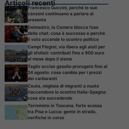
Articoli recenti
Francesco Guccini, perché le sue
canzoni continuano a parlare al
presente
Delmastro, la Camera blocca l’uso
della chat: cosa è successo e perché
il voto accende lo scontro politico
Campi Flegrei, via libera agli aiuti per
gli sfollati: contributi fino a 900 euro
al mese dopo il sisma
Taglio accise gasolio prorogato fino al
24 agosto: cosa cambia per i prezzi
dei carburanti
Ceuta, migliaia di migranti a nuoto
riaccendono lo scontro Italia-Spagna:
cosa sta succedendo
Terremoto in Toscana, forte scossa
tra Pisa e Lucca: gente in strada,
verifiche in corso