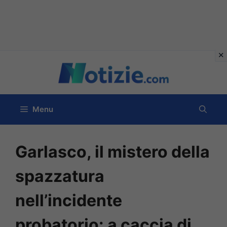
Vai
al
contenuto
Menu
Garlasco, il mistero della
spazzatura
nell’incidente
probatorio: a caccia di