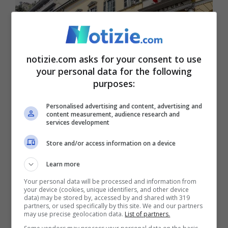
notizie.com asks for your consent to use
your personal data for the following
purposes:
Personalised advertising and content, advertising and
content measurement, audience research and
services development
Delitto di Chiara Poggi, la spazzatura prelevata dopo otto
mesi (ANSA FOTO) – Notizie.com
Store and/or access information on a device
Learn more
Gli esperti sono al lavoro dunque sul
Your personal data will be processed and information from
contenuto del bidoncino posto in cucina.
your device (cookies, unique identifiers, and other device
data) may be stored by, accessed by and shared with 319
L’ipotesi di inquirenti ed investigatori è che
partners, or used specifically by this site. We and our partners
may use precise geolocation data.
List of partners.
Chiara Poggi possa aver fatto colazione