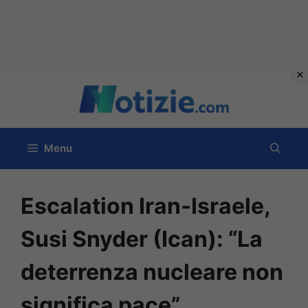
Vai
al
contenuto
Menu
Escalation Iran-Israele,
Susi Snyder (Ican): “La
deterrenza nucleare non
significa pace”