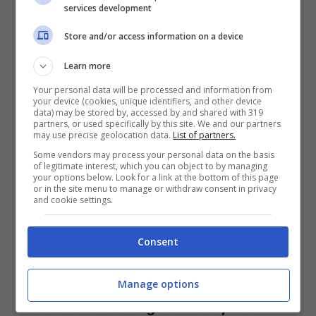
services development
Snyder (Ican) in esclusiva per Notizie.com: “Il Tpan
Store and/or access information on a device
dovrebbe essere parte del piano per risolvere il conflitto”
(ANSA FOTO) – Notizie.com
Learn more
Your personal data will be processed and information from
your device (cookies, unique identifiers, and other device
“
L’arsenale nucleare israeliano rende gli
data) may be stored by, accessed by and shared with 319
partners, or used specifically by this site. We and our partners
israeliani, così come tutti gli altri nella
may use precise geolocation data.
List of partners.
regione, meno sicuri. –
ha continuato la
Some vendors may process your personal data on the basis
of legitimate interest, which you can object to by managing
your options below. Look for a link at the bottom of this page
coordinatrice del programma Ican
– Finché
or in the site menu to manage or withdraw consent in privacy
and cookie settings.
Israele si rifiuta di riconoscere il proprio
arsenale nucleare e di negoziare il
Consent
disarmo, inciterà gli altri nella regione a
sviluppare le proprie armi.
La deterrenza
Manage options
nucleare non è una garanzia di pace
. È