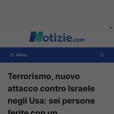
Vai
al
contenuto
Menu
Terrorismo, nuovo
attacco contro Israele
negli Usa: sei persone
ferite con un