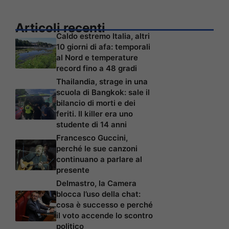
Articoli recenti
Caldo estremo Italia, altri
10 giorni di afa: temporali
al Nord e temperature
record fino a 48 gradi
Thailandia, strage in una
scuola di Bangkok: sale il
bilancio di morti e dei
feriti. Il killer era uno
studente di 14 anni
Francesco Guccini,
perché le sue canzoni
continuano a parlare al
presente
Delmastro, la Camera
blocca l’uso della chat:
cosa è successo e perché
il voto accende lo scontro
politico