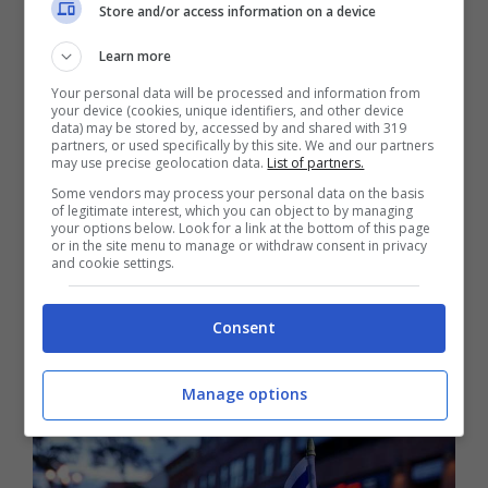
Store and/or access information on a device
quarantina di chilometri a nord-ovest di
Denver.
Learn more
Your personal data will be processed and information from
your device (cookies, unique identifiers, and other device
Le persone ricoverate in ospedale hanno
data) may be stored by, accessed by and shared with 319
partners, or used specifically by this site. We and our partners
un’età compresa tra i 67 e gli 88 anni
. Le
may use precise geolocation data.
List of partners.
Some vendors may process your personal data on the basis
immagini della scena mostrano una donna
of legitimate interest, which you can object to by managing
your options below. Look for a link at the bottom of this page
sdraiata a terra ed un uomo a torso nudo,
or in the site menu to manage or withdraw consent in privacy
and cookie settings.
in jeans, con in mano due bottiglie
contenenti un liquido trasparente mentre
Consent
urla.
Manage options