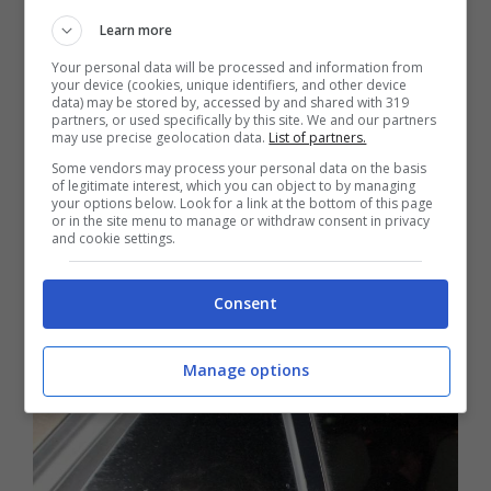
adottate per identificare i proprietari di
Learn more
Your personal data will be processed and information from
queste impronte dopo così tanto tempo?
your device (cookies, unique identifiers, and other device
data) may be stored by, accessed by and shared with 319
“
In sede di sopralluogo –
ha continuato
partners, or used specifically by this site. We and our partners
may use precise geolocation data.
List of partners.
l’esperto
– il personale della polizia
Some vendors may process your personal data on the basis
of legitimate interest, which you can object to by managing
scientifica
cerca di individuare le impronte
your options below. Look for a link at the bottom of this page
or in the site menu to manage or withdraw consent in privacy
digitali
, le tracce biologiche ed ogni
and cookie settings.
possibile oggetto o elemento che possa
Consent
restituire informazioni utili alla
ricostruzione del fatto
”.
Manage options