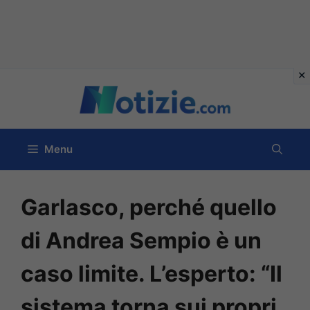
Vai
al
contenuto
Menu
Garlasco, perché quello
di Andrea Sempio è un
caso limite. L’esperto: “Il
sistema torna sui propri