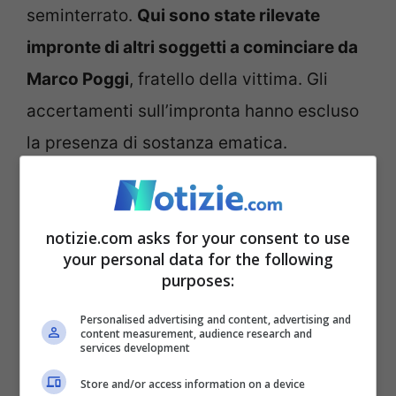
seminterrato.
Qui sono state rilevate
impronte di altri soggetti a cominciare da
Marco Poggi
, fratello della vittima. Gli
accertamenti sull’impronta hanno escluso
la presenza di sostanza ematica.
L’impronta in questione può al momento
solo confermare che Sempio frequentasse
notizie.com asks for your consent to use
l’abitazione, cosa già nota.
your personal data for the following
purposes:
Ma oltre all’impronta di Sempio, sono state
Personalised advertising and content, advertising and
individuate sei tracce non identificate
content measurement, audience research and
services development
vicino alla scena del crimine. Quali
Store and/or access information on a device
metodologie investigative possono essere