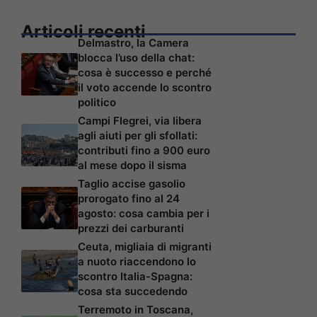
Articoli recenti
Delmastro, la Camera
blocca l’uso della chat:
cosa è successo e perché
il voto accende lo scontro
politico
Campi Flegrei, via libera
agli aiuti per gli sfollati:
contributi fino a 900 euro
al mese dopo il sisma
Taglio accise gasolio
prorogato fino al 24
agosto: cosa cambia per i
prezzi dei carburanti
Ceuta, migliaia di migranti
a nuoto riaccendono lo
scontro Italia-Spagna:
cosa sta succedendo
Terremoto in Toscana,