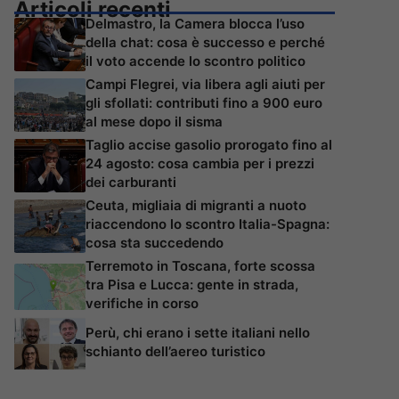
Articoli recenti
Delmastro, la Camera blocca l’uso
della chat: cosa è successo e perché
il voto accende lo scontro politico
Campi Flegrei, via libera agli aiuti per
gli sfollati: contributi fino a 900 euro
al mese dopo il sisma
Taglio accise gasolio prorogato fino al
24 agosto: cosa cambia per i prezzi
dei carburanti
Ceuta, migliaia di migranti a nuoto
riaccendono lo scontro Italia-Spagna:
cosa sta succedendo
Terremoto in Toscana, forte scossa
tra Pisa e Lucca: gente in strada,
verifiche in corso
Perù, chi erano i sette italiani nello
schianto dell’aereo turistico