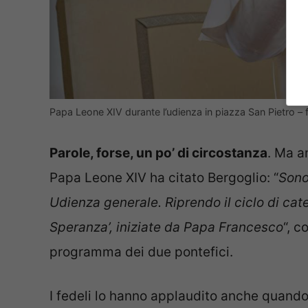
Papa Leone XIV durante l’udienza in piazza San Pietro – 
Parole, forse, un po’ di circostanza
. Ma a
Papa Leone XIV ha citato Bergoglio: “
Sono
Udienza generale. Riprendo il ciclo di cat
Speranza’, iniziate da Papa Francesco
“, c
programma dei due pontefici.
I fedeli lo hanno applaudito anche quand