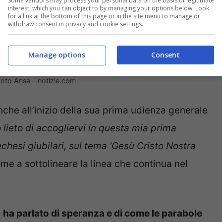
Some vendors may process your personal data on the basis of legitimate
interest, which you can object to by managing your options below. Look
for a link at the bottom of this page or in the site menu to manage or
withdraw consent in privacy and cookie settings.
Manage options
Consent
foto Ansa – notizie.com
nche all’inizio della sua prima udienza generale
 lieto di accogliervi in questa mia prima
echesi giubilari, sul tema ‘Gesù Cristo Nostra
ome a sottolineare la linea che continua nel
o
ha parlato di speranza e di come le parabole