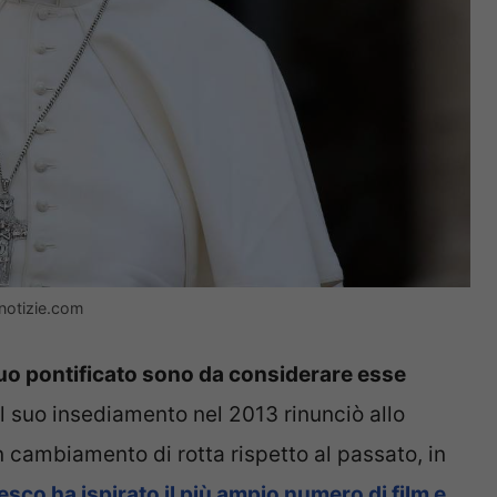
notizie.com
suo pontificato sono da considerare esse
l suo insediamento nel 2013 rinunciò allo
 cambiamento di rotta rispetto al passato, in
sco ha ispirato il più ampio numero di film e