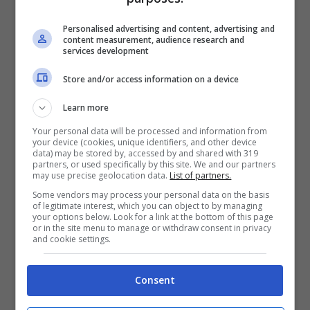
procuratore capo di Pavia Fabio
Personalised advertising and content, advertising and
Napoleone ha fatto sapere che la traccia
content measurement, audience research and
services development
evidenziata mediante l’impiego della
Store and/or access information on a device
ninidrina
è stata lasciata dal palmo destro
di Sempio
per la corrispondenza di 15
Learn more
Your personal data will be processed and information from
minuzie dattiloscopiche. L’impronta era
your device (cookies, unique identifiers, and other device
data) may be stored by, accessed by and shared with 319
stata repertata sulle scale che conducono
partners, or used specifically by this site. We and our partners
may use precise geolocation data.
List of partners.
al seminterrato della villetta di via Pascoli
Some vendors may process your personal data on the basis
of legitimate interest, which you can object to by managing
a Garlasco.
your options below. Look for a link at the bottom of this page
or in the site menu to manage or withdraw consent in privacy
and cookie settings.
La madre di Chiara, la signora Rita Preda,
ha definito le nuove indagini “
ipotesi
Consent
stravaganti
” e ha detto che “
il condannato