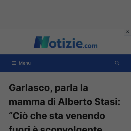
Vai
al
contenuto
Menu
Garlasco, parla la
mamma di Alberto Stasi:
“Ciò che sta venendo
fuori è sconvolgente.