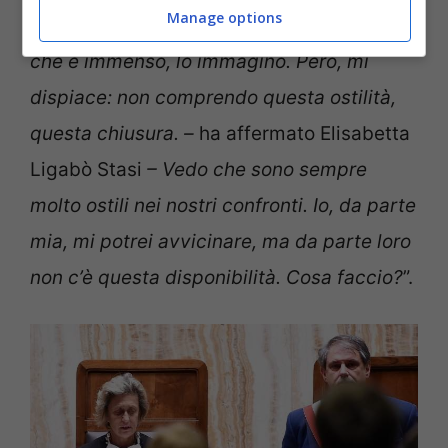
Manage options
è Alberto Stasi
“. “
Io capisco il suo dolore,
che è immenso, lo immagino. Però, mi
dispiace: non comprendo questa ostilità,
questa chiusura. –
ha affermato Elisabetta
Ligabò Stasi
– Vedo che sono sempre
molto ostili nei nostri confronti. Io, da parte
mia, mi potrei avvicinare, ma da parte loro
non c’è questa disponibilità. Cosa faccio?
”.