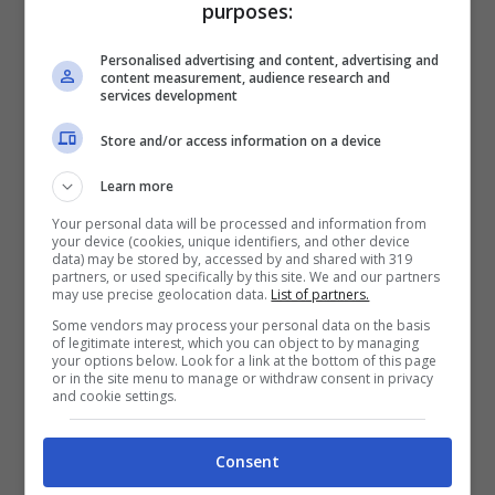
purposes:
altri, il presidente ucraino Volodomyr
Personalised advertising and content, advertising and
Zelensky e il presidente francese
content measurement, audience research and
services development
Emmanuel Macron. È stato concordato per
Store and/or access information on a device
mantenere uno stretto coordinamento tra i
Learn more
partner in vista di un nuovo round di
Your personal data will be processed and information from
negoziati. Round finalizzato a una
your device (cookies, unique identifiers, and other device
data) may be stored by, accessed by and shared with 319
cessazione del fuoco e un accordo di pace
partners, or used specifically by this site. We and our partners
may use precise geolocation data.
List of partners.
in Ucraina.
Some vendors may process your personal data on the basis
of legitimate interest, which you can object to by managing
your options below. Look for a link at the bottom of this page
or in the site menu to manage or withdraw consent in privacy
A questo punto
c’è da attendere la
and cookie settings.
risposta da parte della Russia
.
Il
Consent
presidente Vladimir Putin ha dialogato