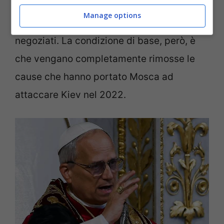
sulla pace con Trump nei giorni scorsi
,
Manage options
confermando la volontà di procedere con i
negoziati. La condizione di base, però, è
che vengano completamente rimosse le
cause che hanno portato Mosca ad
attaccare Kiev nel 2022.