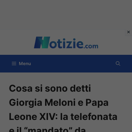
Vai
al
contenuto
Menu
Cosa si sono detti
Giorgia Meloni e Papa
Leone XIV: la telefonata
e il “mandato” da