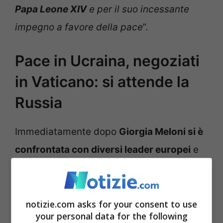
Papa Leone XIV
e per il suo incessante
impegno a favore della pace
”.
Pace in Ucraina, negoziati
in Vaticano: si attende la
Russia
Immediatamente dopo
Giorgia Meloni si è
confrontata con diversi leader europei
e
con la presidente della Commissione
europea Ursula von der Leyen. La premier
ha informato della volontà della Santa
notizie.com asks for your consent to use
your personal data for the following
Sede di portare avanti i negoziati, tra gli