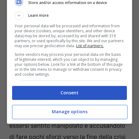
Store and/or access information on a device
d’America Donald Trump è al centro delle
Learn more
questioni internazionali.
Your personal data will be processed and information from
your device (cookies, unique identifiers, and other device
Per i
daz
i, in merito al quale sono in corso
data) may be stored by, accessed by and shared with 319
partners, or used specifically by this site. We and our partners
may use precise geolocation data.
List of partners.
negoziati al fine di evitare una
guerra
Some vendors may process your personal data on the basis
commerciale
. Per il conflitto tra Israele e
of legitimate interest, which you can object to by managing
your options below. Look for a link at the bottom of this page
Hamas, nel quale il tycoon si è schierato
or in the site menu to manage or withdraw consent in privacy
and cookie settings.
apertamente nei confronti di
Benjamin
Netanyahu
, salvo poi fare un passo
Consent
indietro nelle ultime ore interrompendo le
Manage options
comunicazioni dirette con lui, dicendo di
essersi sentito manipolato e accusandolo
di fare pochi sforzi verso la fine della crisi