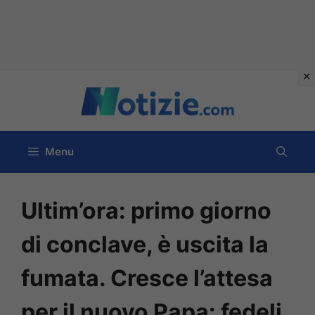
Vai
al
contenuto
Menu
Ultim’ora: primo giorno
di conclave, è uscita la
fumata. Cresce l’attesa
per il nuovo Papa: fedeli