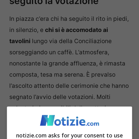
seguito la votazione
In piazza c’era chi ha seguito il rito in piedi,
in silenzio, e
chi si è accomodato ai
tavolini
lungo via della Conciliazione
sorseggiando un caffè. L’atmosfera,
nonostante la grande affluenza, è rimasta
composta, tesa ma serena. È prevalso
l’ascolto attento delle cerimonie che hanno
segnato l’avvio delle votazioni. Molti
volontari, riconoscibili dalle pettorine
verdi, hanno affiancato le forze dell’ordine
nel gestire l’afflusso di pellegrini lungo le
notizie.com asks for your consent to use