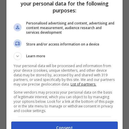
vie limitrofe che conducono alla Basilica
your personal data for the following
purposes:
insieme alla protezione civile.
Personalised advertising and content, advertising and
content measurement, audience research and
La prima fumata, che ha decretato l’esito
services development
dell’elezione, è stata nera
. Bisognerà
Store and/or access information on a device
aspettare ancora, probabilmente alcuni
Learn more
giorni, per la fumata bianca e quindi per
Your personal data will be processed and information from
your device (cookies, unique identifiers, and other device
l’elezione del nuovo Papa che guiderà la
data) may be stored by, accessed by and shared with 319
partners, or used specifically by this site. We and our partners
Chiesa. Il decano del Collegio cardinalizio,
may use precise geolocation data.
List of partners.
Some vendors may process your personal data on the basis
il cardinale Giovanni Battista Re, ha
of legitimate interest, which you can object to by managing
your options below. Look for a link at the bottom of this page
esortato questa mattina gli elettori a
or in the site menu to manage or withdraw consent in privacy
and cookie settings.
mettere da parte ogni interesse personale
e a trovare un papa che valorizzi l’unità.
Consent