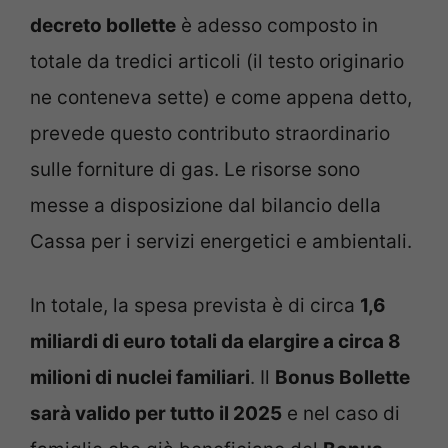
decreto bollette
è adesso composto in
totale da tredici articoli (il testo originario
ne conteneva sette) e come appena detto,
prevede questo contributo straordinario
sulle forniture di gas. Le risorse sono
messe a disposizione dal bilancio della
Cassa per i servizi energetici e ambientali.
In totale, la spesa prevista è di circa
1,6
miliardi di euro totali da elargire a circa 8
milioni di nuclei familiari
. Il
Bonus Bollette
sarà valido per tutto il 2025
e nel caso di