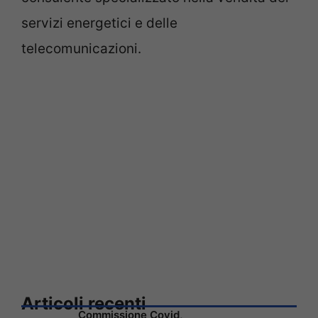
servizi energetici e delle
telecomunicazioni.
Articoli recenti
Commissione Covid,