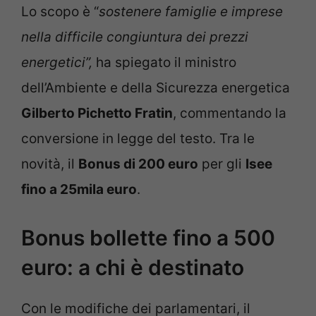
Lo scopo è “
sostenere famiglie e imprese
nella difficile congiuntura dei prezzi
energetici”,
ha spiegato il ministro
dell’Ambiente e della Sicurezza energetica
Gilberto Pichetto Fratin
, commentando la
conversione in legge del testo. Tra le
novità, il
Bonus di 200 euro
per gli
Isee
fino a 25mila euro
.
Bonus bollette fino a 500
euro: a chi è destinato
Con le modifiche dei parlamentari, il