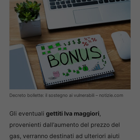
Decreto bollette: il sostegno ai vulnerabili – notizie.com
Gli eventuali
gettiti Iva maggiori
,
provenienti dall’aumento del prezzo del
gas, verranno destinati ad ulteriori aiuti