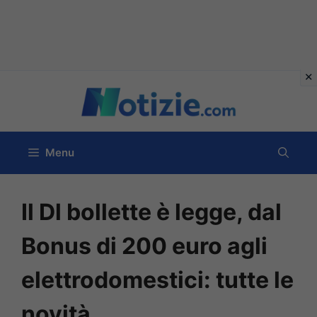
Vai
al
contenuto
Menu
Il Dl bollette è legge, dal
Bonus di 200 euro agli
elettrodomestici: tutte le
novità