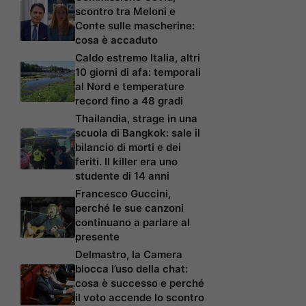
scontro tra Meloni e
Conte sulle mascherine:
cosa è accaduto
Caldo estremo Italia, altri
10 giorni di afa: temporali
al Nord e temperature
record fino a 48 gradi
Thailandia, strage in una
scuola di Bangkok: sale il
bilancio di morti e dei
feriti. Il killer era uno
studente di 14 anni
Francesco Guccini,
perché le sue canzoni
continuano a parlare al
presente
Delmastro, la Camera
blocca l’uso della chat:
cosa è successo e perché
il voto accende lo scontro