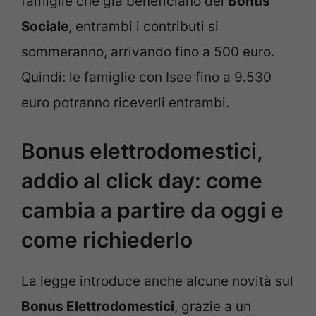
famiglie che già beneficiano del
Bonus
Sociale
, entrambi i contributi si
sommeranno, arrivando fino a 500 euro.
Quindi: le famiglie con Isee fino a 9.530
euro potranno riceverli entrambi.
Bonus elettrodomestici,
addio al click day: come
cambia a partire da oggi e
come richiederlo
La legge introduce anche alcune novità sul
Bonus Elettrodomestici
, grazie a un