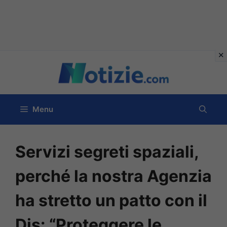
Vai
al
contenuto
Menu
Servizi segreti spaziali,
perché la nostra Agenzia
ha stretto un patto con il
Dis: “Proteggere le