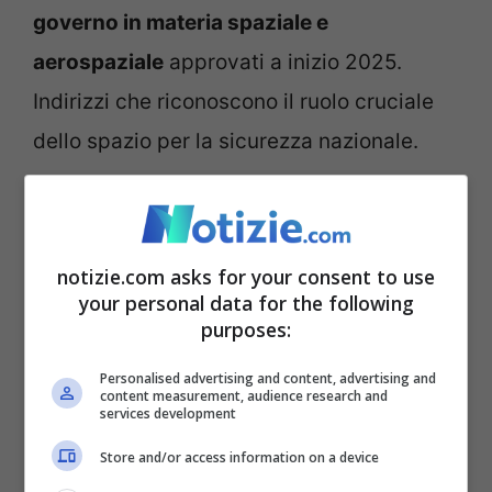
governo in materia spaziale e
aerospaziale
approvati a inizio 2025.
Indirizzi che riconoscono il ruolo cruciale
dello spazio per la sicurezza nazionale.
“
Il dominio spaziale –
si legge in una nota
dell’Asi
– necessita di strumenti efficaci
notizie.com asks for your consent to use
che garantiscano la protezione degli asset
your personal data for the following
purposes:
tecnologici e la sicurezza nella gestione
dei programmi spaziali. Che richiedono
Personalised advertising and content, advertising and
content measurement, audience research and
sempre maggior riservatezza e resilienza,
services development
fin dalle fasi di progettazione e lungo
Store and/or access information on a device
l’intero ciclo di vita
. Particolare attenzione