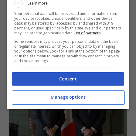
Learn more
è rivolta alla tutela delle informazioni
Your personal data will be processed and information from
your device (cookies, unique identifiers, and other device
classificate e sensibili, nonché alla
data) may be stored by, accessed by and shared with 319
partners, or used specifically by this site. We and our partners
capacità di garantire continuità operativa
may use precise geolocation data.
List of partners.
Some vendors may process your personal data on the basis
anche in presenza di minacce ibride
”.
of legitimate interest, which you can object to by managing
your options below. Look for a link at the bottom of this page
or in the site menu to manage or withdraw consent in privacy
and cookie settings.
Consent
Manage options