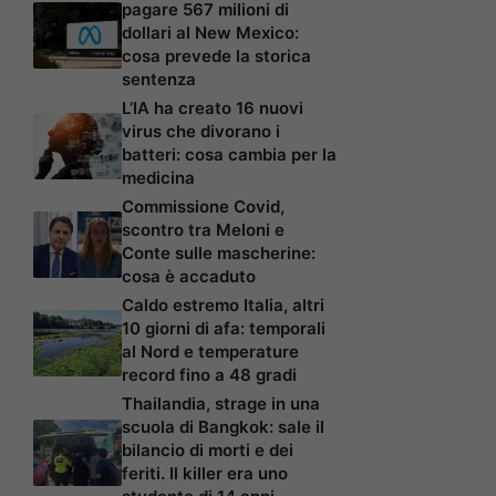
pagare 567 milioni di
dollari al New Mexico:
cosa prevede la storica
sentenza
L’IA ha creato 16 nuovi
virus che divorano i
batteri: cosa cambia per la
medicina
Commissione Covid,
scontro tra Meloni e
Conte sulle mascherine:
cosa è accaduto
Caldo estremo Italia, altri
10 giorni di afa: temporali
al Nord e temperature
record fino a 48 gradi
Thailandia, strage in una
scuola di Bangkok: sale il
bilancio di morti e dei
feriti. Il killer era uno