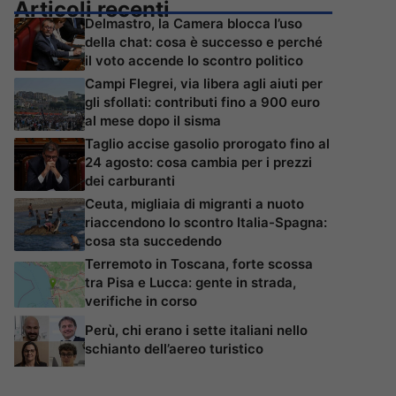
Articoli recenti
Delmastro, la Camera blocca l’uso
della chat: cosa è successo e perché
il voto accende lo scontro politico
Campi Flegrei, via libera agli aiuti per
gli sfollati: contributi fino a 900 euro
al mese dopo il sisma
Taglio accise gasolio prorogato fino al
24 agosto: cosa cambia per i prezzi
dei carburanti
Ceuta, migliaia di migranti a nuoto
riaccendono lo scontro Italia-Spagna:
cosa sta succedendo
Terremoto in Toscana, forte scossa
tra Pisa e Lucca: gente in strada,
verifiche in corso
Perù, chi erano i sette italiani nello
schianto dell’aereo turistico