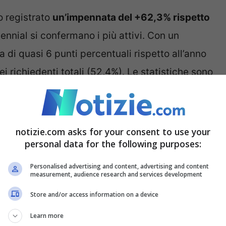
o registrato
un’impennata del +62,3% rispetto
nnial si confermano i più attivi. Con un
di quasi 6 punti percentuali rispetto all’anno
 richiedenti totali (52,4%). Le statistiche sono
 Experian, global data tech company, per il
notizie.com asks for your consent to use your
capogiro, boom del +62% a
personal data for the following purposes:
Personalised advertising and content, advertising and content
measurement, audience research and services development
ha commentato Armando Capone, ceo di
Store and/or access information on a device
rte spinta dei mutui, con
un incremento del
Learn more