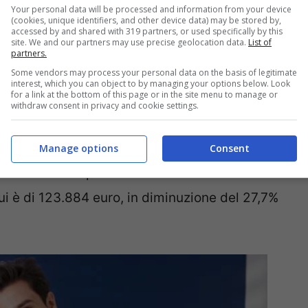
a del Bnpl, che vede i nati all’estero
Your personal data will be processed and information from your device
(cookies, unique identifiers, and other device data) may be stored by,
all’aumento dei prestiti personali, restituiscono
accessed by and shared with 319 partners, or used specifically by this
site. We and our partners may use precise geolocation data.
List of
pendere e a investire in progetti sia a breve che
partners.
Some vendors may process your personal data on the basis of legitimate
interest, which you can object to by managing your options below. Look
for a link at the bottom of this page or in the site menu to manage or
withdraw consent in privacy and cookie settings.
 su base annua) ha goduto anche di
te di primavera di Amazon
che hanno fatto
Manage options
Consent
e il 31 marzo rispetto alla media settimanale del
ui è di 123.884 euro, in diminuzione del 27,7%