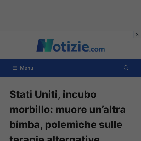
Vai
al
contenuto
Menu
Stati Uniti, incubo
morbillo: muore un’altra
bimba, polemiche sulle
terapie alternative