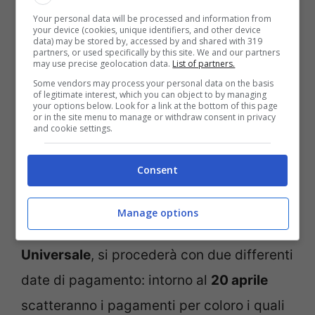
Your personal data will be processed and information from
your device (cookies, unique identifiers, and other device
martedì 1 aprile: cognomi dalla A
data) may be stored by, accessed by and shared with 319
partners, or used specifically by this site. We and our partners
alla B;
may use precise geolocation data.
List of partners.
mercoledì 2 aprile: dalla C alla D;
Some vendors may process your personal data on the basis
of legitimate interest, which you can object to by managing
your options below. Look for a link at the bottom of this page
giovedì 3 aprile: dalla E alla K;
or in the site menu to manage or withdraw consent in privacy
and cookie settings.
venerdì 4 aprile: dalla L alla O;
sabato 5 aprile: dalla P alla R;
Consent
lunedì 7 aprile: dalla S alla Z.
Manage options
Per quanto riguarda
l’Assegno Unico
Universale
, si procederà con due differenti
date di pagamento: intorno al
20 aprile
scatteranno i pagamenti per coloro i quali