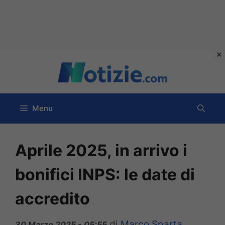
Vai
al
contenuto
Menu
Aprile 2025, in arrivo i
bonifici INPS: le date di
accredito
di
Marco Sparta
30 Marzo 2025 - 05:55