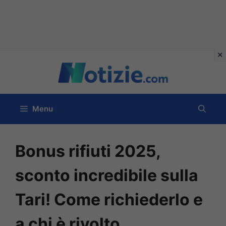
Vai
al
contenuto
Menu
Bonus rifiuti 2025,
sconto incredibile sulla
Tari! Come richiederlo e
a chi è rivolto