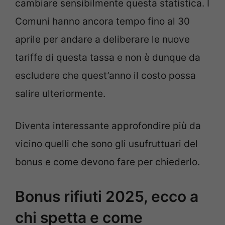
cambiare sensibilmente questa statistica. I
Comuni hanno ancora tempo fino al 30
aprile per andare a deliberare le nuove
tariffe di questa tassa e non è dunque da
escludere che quest’anno il costo possa
salire ulteriormente.
Diventa interessante approfondire più da
vicino quelli che sono gli usufruttuari del
bonus e come devono fare per chiederlo.
Bonus rifiuti 2025, ecco a
chi spetta e come