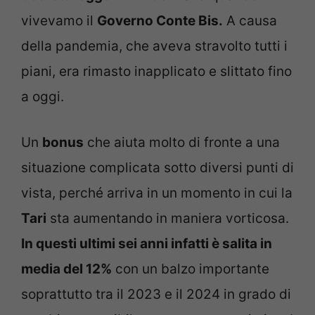
vivevamo il
Governo Conte Bis.
A causa
della pandemia, che aveva stravolto tutti i
piani, era rimasto inapplicato e slittato fino
a oggi.
Un
bonus
che aiuta molto di fronte a una
situazione complicata sotto diversi punti di
vista, perché arriva in un momento in cui la
Tari
sta aumentando in maniera vorticosa.
In questi ultimi sei anni infatti è salita in
media del 12%
con un balzo importante
soprattutto tra il 2023 e il 2024 in grado di