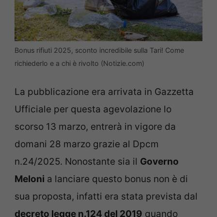
Bonus rifiuti 2025, sconto incredibile sulla Tari! Come
richiederlo e a chi è rivolto (Notizie.com)
La pubblicazione era arrivata in Gazzetta
Ufficiale per questa agevolazione lo
scorso 13 marzo, entrerà in vigore da
domani 28 marzo grazie al Dpcm
n.24/2025. Nonostante sia il
Governo
Meloni
a lanciare questo bonus non è di
sua proposta, infatti era stata prevista dal
decreto legge n.124 del 2019
quando